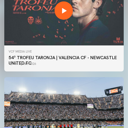
VCF MEDIA LIVE
54º TROFEU TARONJA | VALENCIA CF - NEWCASTLE
UNITED FC
08 agosto 2026