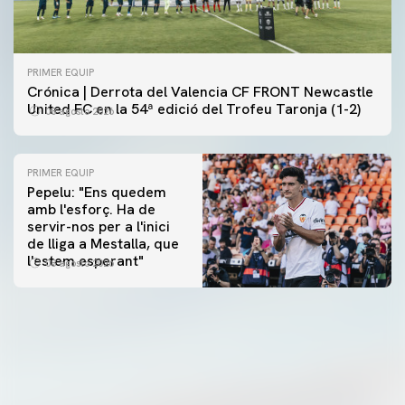
PRIMER EQUIP
Crónica | Derrota del Valencia CF FRONT Newcastle
United FC en la 54ª edició del Trofeu Taronja (1-2)
08 agosto 2026
PRIMER EQUIP
Pepelu: "Ens quedem
amb l'esforç. Ha de
servir-nos per a l'inici
PRIMER EQUIP
de lliga a Mestalla, que
📸 #ValenciaNUFC
PRIMER EQUIP
l'estem esperant"
08 agosto 2026
MESTALLA 📍
08 agosto 2026
08 agosto 2026