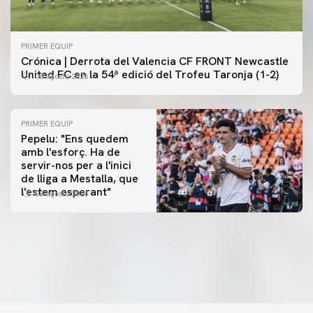
PRIMER EQUIP
Crónica | Derrota del Valencia CF FRONT Newcastle
United FC en la 54ª edició del Trofeu Taronja (1-2)
08 agosto 2026
PRIMER EQUIP
Pepelu: "Ens quedem
amb l'esforç. Ha de
servir-nos per a l'inici
PRIMER EQUIP
de lliga a Mestalla, que
📸 #ValenciaNUFC
PRIMER EQUIP
l'estem esperant"
08 agosto 2026
MESTALLA 📍
08 agosto 2026
08 agosto 2026