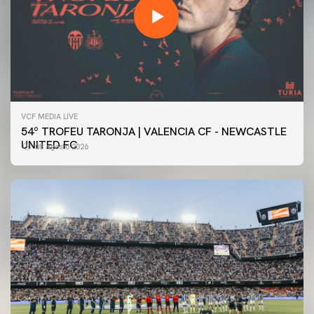
VCF MEDIA LIVE
54º TROFEU TARONJA | VALENCIA CF - NEWCASTLE
UNITED FC
08 agosto 2026