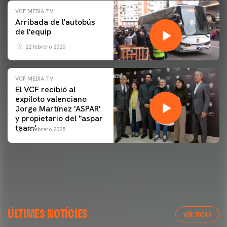
VCF MEDIA TV
Arribada de l'autobús
de l'equip
22 febrero 2025
VCF MEDIA TV
El VCF recibió al
expiloto valenciano
Jorge Martínez 'ASPAR'
y propietario del ''aspar
team'
09 febrero 2025
ÚLTIMES NOTÍCIES
VER TODAS