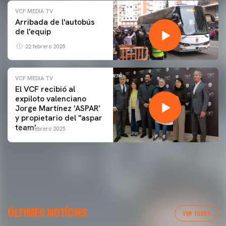
VCF MEDIA TV
Arribada de l'autobús
de l'equip
22 febrero 2025
VCF MEDIA TV
El VCF recibió al
expiloto valenciano
Jorge Martínez 'ASPAR'
y propietario del ''aspar
team'
09 febrero 2025
ÚLTIMES NOTÍCIES
VER TODAS