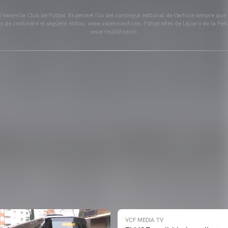
Valencia Club de Futbol. Es permet l'ús del contingut editorial de l'article sempre que
és de contindre el següent enllaç: www.valenciacf.com. Fotografies de Lázaro de la Peñ
seua reutilització.
VCF MEDIA TV