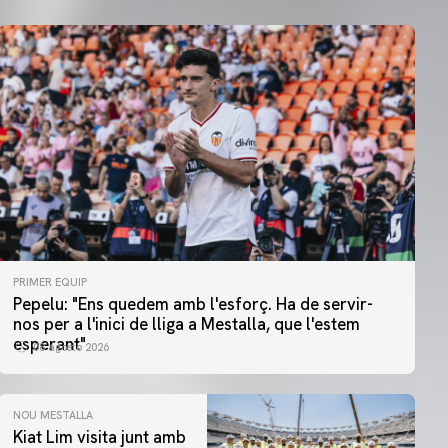
PRIMER EQUIP
Pepelu: "Ens quedem amb l'esforç. Ha de servir-
nos per a l'inici de lliga a Mestalla, que l'estem
esperant"
08 agosto 2026
NOU MESTALLA
Kiat Lim visita junt amb