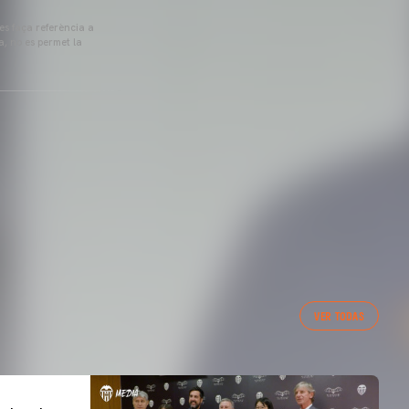
 es faça referència a
a, no es permet la
VER TODAS