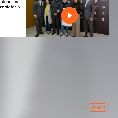
 valenciano
ropietario
VER TODAS