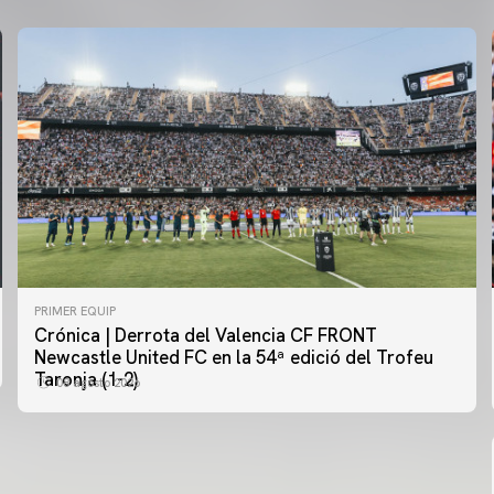
PRIMER EQUIP
Crónica | Derrota del Valencia CF FRONT
PRIMER EQUIP
Newcastle United FC en la 54ª edició del Trofeu
MESTALLA 📍
Taronja (1-2)
08 agosto 2026
08 agosto 2026