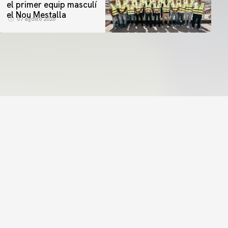
el primer equip masculí
el Nou Mestalla
07 agosto 2026