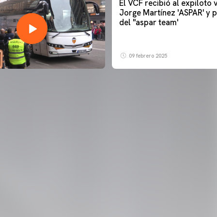
El VCF recibió al expiloto
Jorge Martínez 'ASPAR' y p
del ''aspar team'
09 febrero 2025