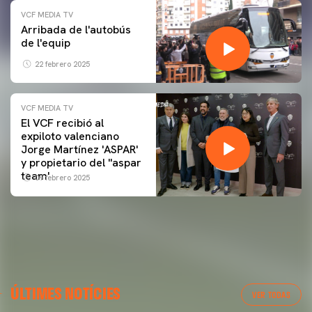
VCF MEDIA TV
Arribada de l'autobús
de l'equip
22 febrero 2025
VCF MEDIA TV
El VCF recibió al
expiloto valenciano
Jorge Martínez 'ASPAR'
y propietario del ''aspar
team'
09 febrero 2025
ÚLTIMES NOTÍCIES
VER TODAS