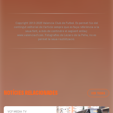
Copyright 2013-2025 Valencia Club de Futbol. Es permet l'ús del
contingut editorial de l'article sempre que es faça referència a la
seua font, a més de contindre el següent enllaç:
www.valenciacf.com. Fotografies de Lázaro de la Peña, no es
permet la seua reutilització.
NOTÍCIES RELACIONADES
VER TODAS
VCF MEDIA TV