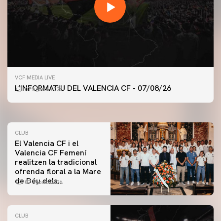
PRIMER EQUIP
VCF MEDIA LIVE
ENTRENAMENT DEL VALENCIA CF 7/8/2026
L'INFORMATIU DEL VALENCIA CF - 07/08/26
07 agosto 2026
07 agosto 2026
CLUB
El Valencia CF i el
Valencia CF Femení
realitzen la tradicional
ofrenda floral a la Mare
de Déu dels
07 agosto 2026
Desamparats
CLUB