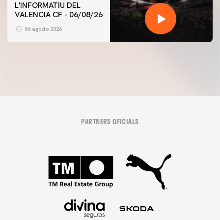
L'INFORMATIU DEL
VALENCIA CF - 06/08/26
PRIMER EQUIP
ENTRENAMENT DEL VALENCIA CF 6/8/2026
06 agosto 2026
06 agosto 2026
PARTNERS OFICIALS