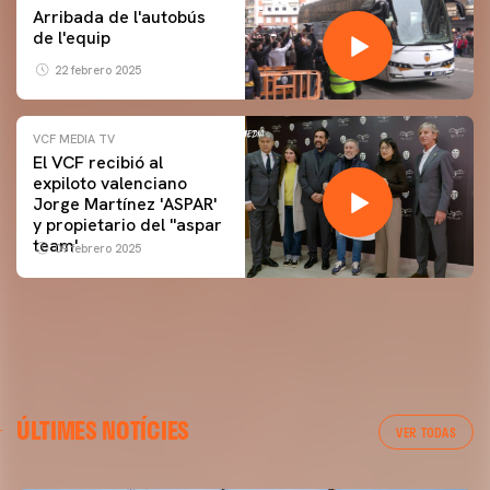
Arribada de l'autobús
de l'equip
22 febrero 2025
VCF MEDIA TV
El VCF recibió al
expiloto valenciano
Jorge Martínez 'ASPAR'
y propietario del ''aspar
team'
09 febrero 2025
ÚLTIMES NOTÍCIES
VER TODAS