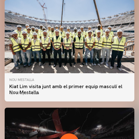
NOU MESTALLA
Kiat Lim visita junt amb el primer equip masculí el
Nou Mestalla
07 agosto 2026