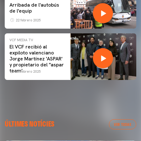
Arribada de l'autobús
de l'equip
22 febrero 2025
VCF MEDIA TV
El VCF recibió al
expiloto valenciano
Jorge Martínez 'ASPAR'
y propietario del ''aspar
team'
09 febrero 2025
ÚLTIMES NOTÍCIES
VER TODAS