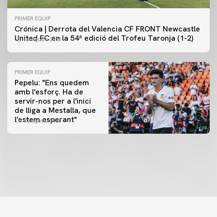
PRIMER EQUIP
Crónica | Derrota del Valencia CF FRONT Newcastle
United FC en la 54ª edició del Trofeu Taronja (1-2)
08 agosto 2026
PRIMER EQUIP
Pepelu: "Ens quedem
amb l'esforç. Ha de
servir-nos per a l'inici
PRIMER EQUIP
de lliga a Mestalla, que
📸 #ValenciaNUFC
PRIMER EQUIP
l'estem esperant"
08 agosto 2026
MESTALLA 📍
08 agosto 2026
08 agosto 2026