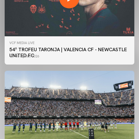
VCF MEDIA LIVE
54º TROFEU TARONJA | VALENCIA CF - NEWCASTLE
UNITED FC
08 agosto 2026