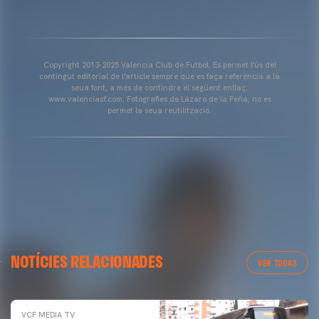
Copyright 2013-2025 Valencia Club de Futbol. Es permet l'ús del
contingut editorial de l'article sempre que es faça referència a la
seua font, a més de contindre el següent enllaç:
www.valenciacf.com. Fotografies de Lázaro de la Peña, no es
permet la seua reutilització.
NOTÍCIES RELACIONADES
VER TODAS
VCF MEDIA TV