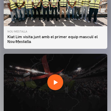
NOU MESTALLA
Kiat Lim visita junt amb el primer equip masculí el
Nou Mestalla
07 agosto 2026