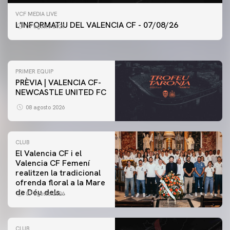
PRIMER EQUIP
VCF MEDIA LIVE
ENTRENAMENT DEL VALENCIA CF 7/8/2026
L'INFORMATIU DEL VALENCIA CF - 07/08/26
07 agosto 2026
07 agosto 2026
PRIMER EQUIP
PRÈVIA | VALENCIA CF-
NEWCASTLE UNITED FC
08 agosto 2026
CLUB
El Valencia CF i el
Valencia CF Femení
realitzen la tradicional
ofrenda floral a la Mare
de Déu dels
07 agosto 2026
Desamparats
CLUB