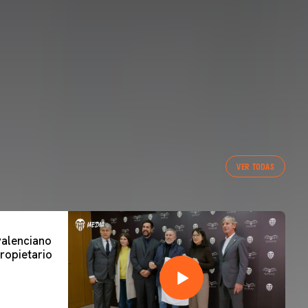
VER TODAS
 valenciano
ropietario