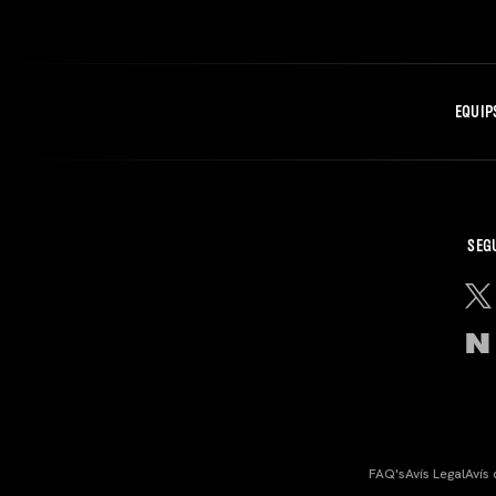
EQUIP
SEG
FAQ's
Avís Legal
Avís