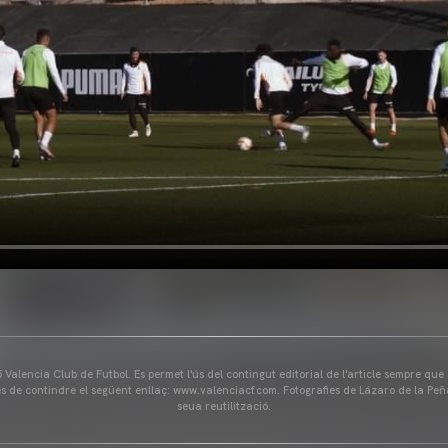
Valencia Club de Futbol. Es permet l'ús del contingut editorial de l'article sempre que
és de contindre el següent enllaç: www.valenciacf.com. Fotografies de Lázaro de la Peñ
seua reutilització.