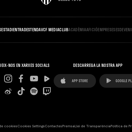
S
ESTADI
ENTRADES
TENDA
VCF MEDIA
CLUB
ACADÈMIA
AFICIÓ
EMPRESES
ESDEVEN
UEIX-NOS EN XARXES SOCIALS
DESCARREGA LA NOSTRA APP
 de cookies
Cookies Settings
Contactes
Premsa
Llei de Transparència
Política de Pr