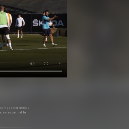
 es faça referència a
a, no es permet la