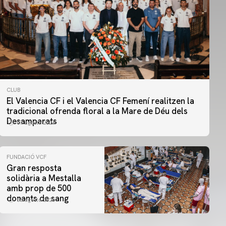
CLUB
El Valencia CF i el Valencia CF Femení realitzen la
tradicional ofrenda floral a la Mare de Déu dels
Desamparats
07 agosto 2026
FUNDACIÓ VCF
Gran resposta
solidària a Mestalla
amb prop de 500
donants de sang
06 agosto 2026