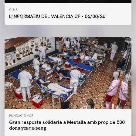
PRIMER EQUIP
CLUB
ENTRENAMENT DEL VALENCIA CF 6/8/2026
L'INFORMATIU DEL VALENCIA CF - 06/08/26
06 agosto 2026
06 agosto 2026
FUNDACIÓ VCF
Gran resposta solidària a Mestalla amb prop de 500
donants de sang
06 agosto 2026