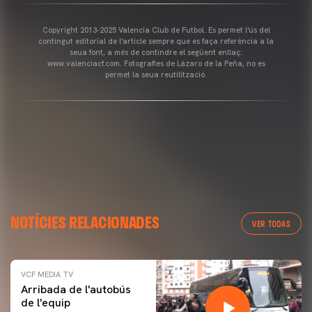
Copyright 2013-2025 Valencia Club de Futbol. Es permet l'ús del
contingut editorial de l'article sempre que es faça referència a la
seua font, a més de contindre el següent enllaç:
www.valenciacf.com. Fotografies de Lázaro de la Peña, no es
permet la seua reutilització.
NOTÍCIES RELACIONADES
VER TODAS
VCF MEDIA TV
Arribada de l'autobús
de l'equip