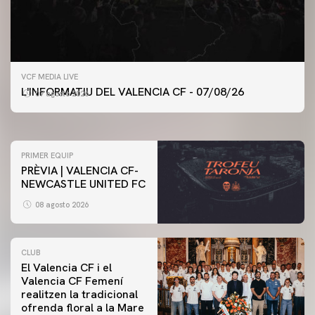
PRIMER EQUIP
VCF MEDIA LIVE
ENTRENAMENT DEL VALENCIA CF 7/8/2026
L'INFORMATIU DEL VALENCIA CF - 07/08/26
07 agosto 2026
07 agosto 2026
PRIMER EQUIP
PRÈVIA | VALENCIA CF-
NEWCASTLE UNITED FC
08 agosto 2026
CLUB
El Valencia CF i el
Valencia CF Femení
realitzen la tradicional
ofrenda floral a la Mare