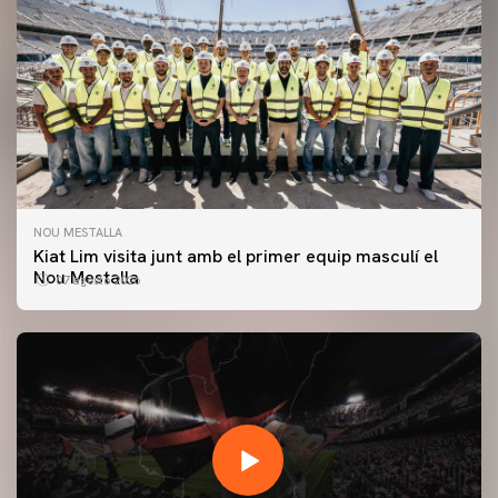
NOU MESTALLA
Kiat Lim visita junt amb el primer equip masculí el
Nou Mestalla
07 agosto 2026