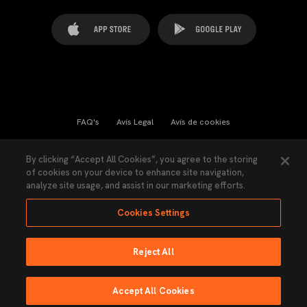
FAQ's
Avís Legal
Avís de cookies
Cookies Settings
Contactes
Premsa
By clicking “Accept All Cookies”, you agree to the storing
of cookies on your device to enhance site navigation,
Llei de Transparència
Política de Privacitat
analyze site usage, and assist in our marketing efforts.
Accessibilitat
Cookies Settings
Reject All
Ninguna parte de esta página puede ser reproducida sin el permiso del Valencia
CF © 2026 Valencia CF.
Accept All Cookies
Fet per Lobo