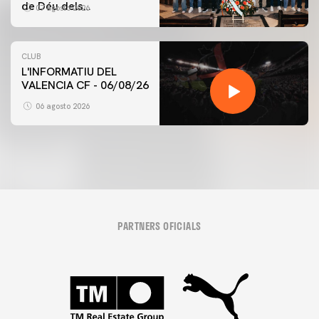
de Déu dels
07 agosto 2026
Desamparats
CLUB
L'INFORMATIU DEL
VALENCIA CF - 06/08/26
06 agosto 2026
PARTNERS OFICIALS