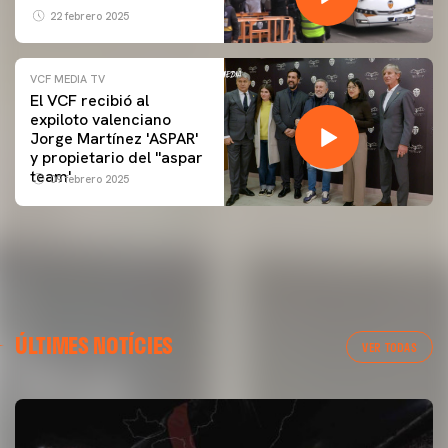
22 febrero 2025
VCF MEDIA TV
El VCF recibió al
expiloto valenciano
Jorge Martínez 'ASPAR'
y propietario del ''aspar
team'
09 febrero 2025
ÚLTIMES NOTÍCIES
VER TODAS