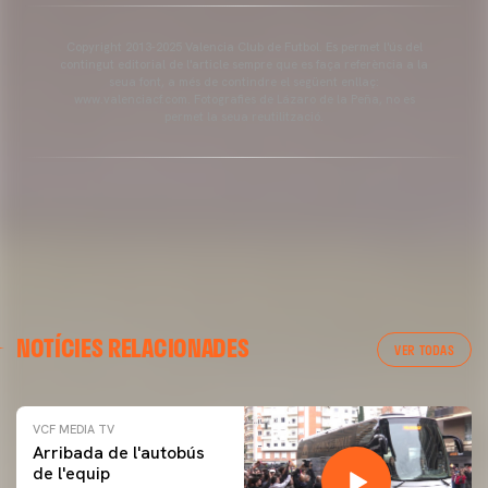
Copyright 2013-2025 Valencia Club de Futbol. Es permet l'ús del
contingut editorial de l'article sempre que es faça referència a la
seua font, a més de contindre el següent enllaç:
www.valenciacf.com. Fotografies de Lázaro de la Peña, no es
permet la seua reutilització.
NOTÍCIES RELACIONADES
VER TODAS
VCF MEDIA TV
Arribada de l'autobús
de l'equip