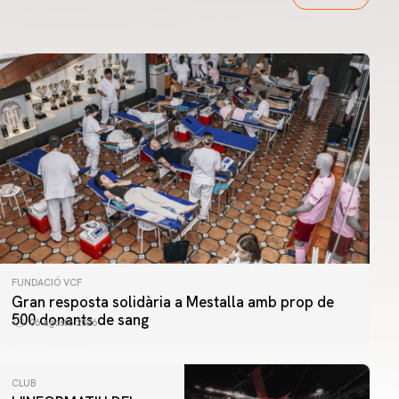
FUNDACIÓ VCF
Gran resposta solidària a Mestalla amb prop de
500 donants de sang
06 agosto 2026
CLUB