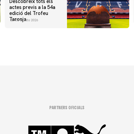
Descobreix tots els
actes previs a la 54a
edició del Trofeu
Taronja
06 agosto 2026
PARTNERS OFICIALS