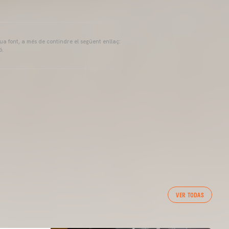
eua font, a més de contindre el següent enllaç:
ó.
VER TODAS