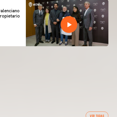
 valenciano
ropietario
VER TODAS