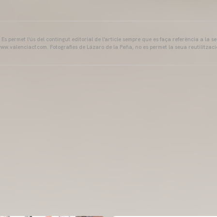
s permet l'ús del contingut editorial de l'article sempre que es faça referència a la s
ww.valenciacf.com. Fotografies de Lázaro de la Peña, no es permet la seua reutilitzaci