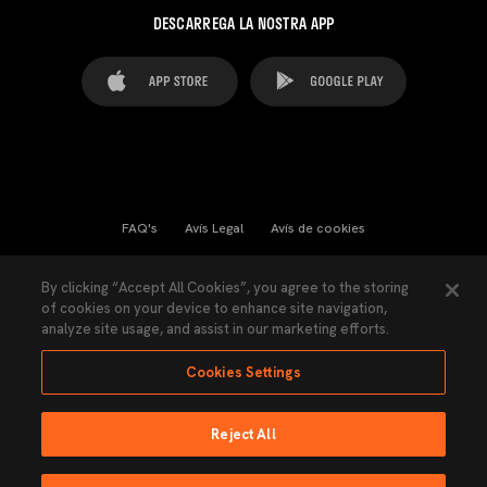
DESCARREGA LA NOSTRA APP
FAQ's
Avís Legal
Avís de cookies
Cookies Settings
Contactes
Premsa
By clicking “Accept All Cookies”, you agree to the storing
of cookies on your device to enhance site navigation,
Llei de Transparència
Política de Privacitat
analyze site usage, and assist in our marketing efforts.
Accessibilitat
Cookies Settings
Reject All
Ninguna parte de esta página puede ser reproducida sin el permiso del Valencia
CF © 2026 Valencia CF.