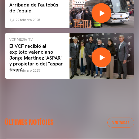
Arribada de l'autobús
de l'equip
22 febrero 2025
VCF MEDIA TV
El VCF recibió al
expiloto valenciano
Jorge Martínez 'ASPAR'
y propietario del ''aspar
team'
09 febrero 2025
ÚLTIMES NOTÍCIES
VER TODAS