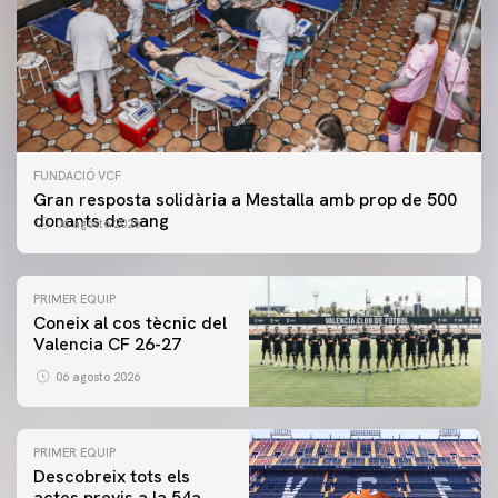
FUNDACIÓ VCF
Gran resposta solidària a Mestalla amb prop de 500
donants de sang
06 agosto 2026
PRIMER EQUIP
Coneix al cos tècnic del
Valencia CF 26-27
06 agosto 2026
PRIMER EQUIP
Descobreix tots els
actes previs a la 54a