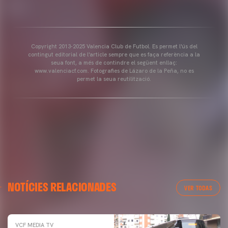
Copyright 2013-2025 Valencia Club de Futbol. Es permet l'ús del
contingut editorial de l'article sempre que es faça referència a la
seua font, a més de contindre el següent enllaç:
www.valenciacf.com. Fotografies de Lázaro de la Peña, no es
permet la seua reutilització.
NOTÍCIES RELACIONADES
VER TODAS
VCF MEDIA TV