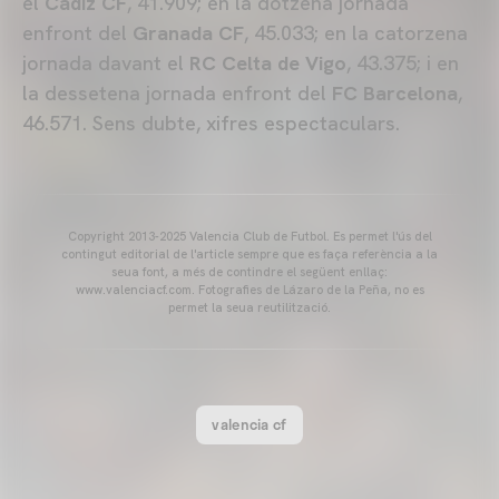
el
Cádiz CF
, 41.909; en la dotzena jornada
enfront del
Granada CF
, 45.033; en la catorzena
jornada davant el
RC Celta de Vigo
, 43.375; i en
la dessetena jornada enfront del
FC Barcelona
,
46.571. Sens dubte, xifres espectaculars.
Copyright 2013-2025 Valencia Club de Futbol. Es permet l'ús del
contingut editorial de l'article sempre que es faça referència a la
seua font, a més de contindre el següent enllaç:
www.valenciacf.com. Fotografies de Lázaro de la Peña, no es
permet la seua reutilització.
valencia cf