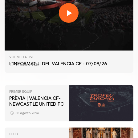
PRIMER EQUIP
VCF MEDIA LIVE
ENTRENAMENT DEL VALENCIA CF 7/8/2026
L'INFORMATIU DEL VALENCIA CF - 07/08/26
07 agosto 2026
07 agosto 2026
PRIMER EQUIP
PRÈVIA | VALENCIA CF-
NEWCASTLE UNITED FC
08 agosto 2026
CLUB