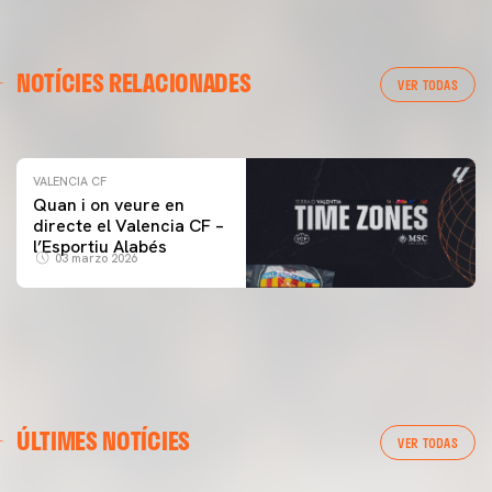
VALENCIA CF
NOTÍCIES RELACIONADES
ENTRENAMENT DEL VALENCIA CF 04/03/26
VER TODAS
04 marzo 2026
VALENCIA CF
Quan i on veure en
directe el Valencia CF –
l’Esportiu Alabés
03 marzo 2026
PRIMER EQUIP
ÚLTIMES NOTÍCIES
MESTALLA 📍
VER TODAS
08 agosto 2026