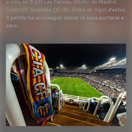
a més, en
5
(UD Las Palmas, Atlètic de Madrid,
Cádiz CF, Granada CF i RC Celta de Vigo)
d'estos
8 partits ha aconseguit deixar la seua porteria a
zero
.