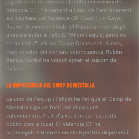
jugadors de la primera plantilla masculina del
Valencia CF. Prèviament a l'inici de l'entrenament
els capitans del Valencia CF
-José Luis Gayà,
Jaume Domènech i Gabriel Paulista– han dirigit
unes paraules a l'afició. "Afició i equip, junts no
tenim límits", afirma Jaume Domènech. A més,
l'entrenador del conjunt valencianista,
Rubén
Baraja
, també ha volgut agrair el suport de
l'afició.
LA IMPORTÀNCIA DEL CAMP DE MESTALLA
La unió de l'equip i l'afició ha fet que el Camp de
Mestalla siga un fortí per al conjunt
valencianista. Fruit d'això, són els resultats
collits com a local. El Valencia CF ha
aconseguit
4 triomfs en els 8 partits disputats
i,