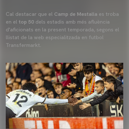
Cal destacar que el
Camp de Mestalla
es troba
en el
top 50
dels estadis amb més afluència
d'aficionats en la present temporada, segons el
llistat de la web especialitzada en futbol
Transfermarkt.