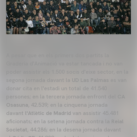
A pesar que en els primers dos partits la
Graderia d'Animació va estar tancada i no van
poder assistir els 1.500 socis d'eixe sector, en la
segona jornada davant la
UD Las Palmas
es van
donar cita en l'estadi un total de 41.540
persones; en la tercera jornada enfront del
CA
Osasuna
, 42.539; en la cinquena jornada
davant
l'Atlètic de Madrid
van assistir 45.481
aficionats; en la setena jornada contra la
Reial
Societat
, 44.286; en la desena jornada davant