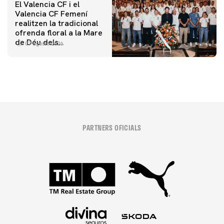
El Valencia CF i el
Valencia CF Femení
realitzen la tradicional
ofrenda floral a la Mare
de Déu dels
07 agosto 2026
Desamparats
PARTNERS OFICIALS