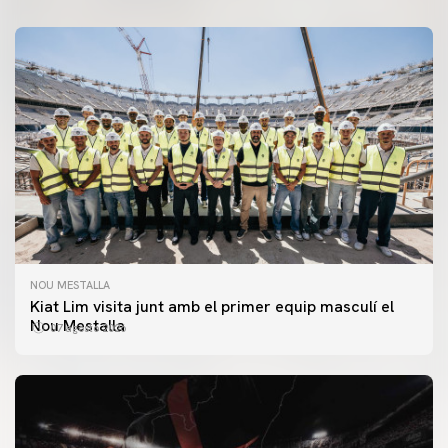
NOU MESTALLA
Kiat Lim visita junt amb el primer equip masculí el
Nou Mestalla
07 agosto 2026