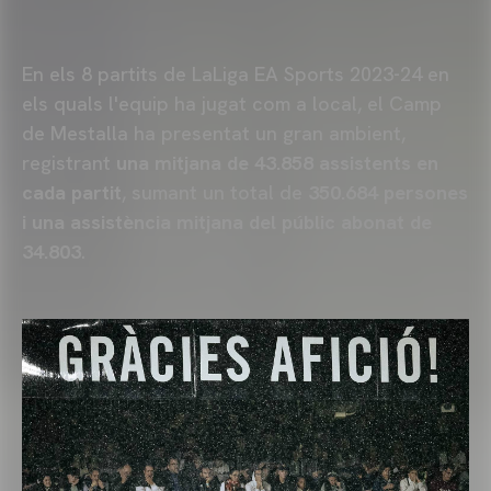
En els 8 partits de LaLiga EA Sports 2023-24 en
els quals l'equip ha jugat com a local, el Camp
de Mestalla ha presentat un gran ambient,
registrant
una mitjana de 43.858 assistents en
cada partit
, sumant un total de
350.684 persones
i una assistència mitjana del públic abonat de
34.803
.