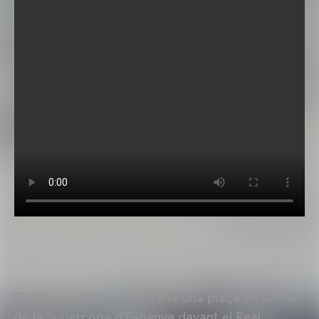
El Valencia CF barallarà per una plaça en la final
de la Supercopa d'Espanya davant el Real