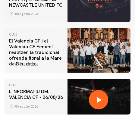
NEWCASTLE UNITED FC
08 agosto 2026
CLUB
El Valencia CF i el
Valencia CF Femení
realitzen la tradicional
ofrenda floral a la Mare
de Déu dels
07 agosto 2026
Desamparats
CLUB
L'INFORMATIU DEL
VALENCIA CF - 06/08/26
06 agosto 2026