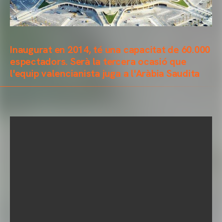
Inaugurat en 2014, té una capacitat de 60.000
espectadors. Serà la tercera ocasió que
l'equip valencianista juga a l'Aràbia Saudita