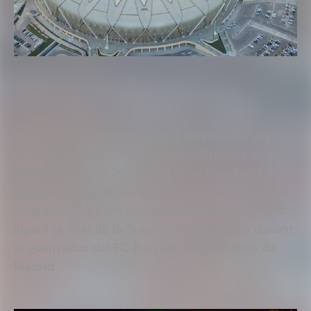
Serà la tercera ocasió que el Valencia CF juga a
l'Aràbia Saudita, després dels amistosos enfront
de l'A el-Hilal de 2005 jugat en el King Fahd de
Ryad i el disputat davant l'A el Nasr FC del 9 de
maig de 2018, però aquesta vegada el guanyador
jugarà la final de la Supercopa d'Espanya davant
el guanyador del FC Barcelona vs. Atlético de
Madrid.