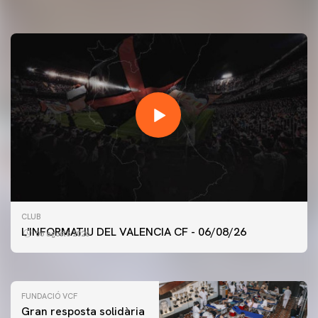
PRIMER EQUIP
CLUB
ENTRENAMENT DEL VALENCIA CF 6/8/2026
L'INFORMATIU DEL VALENCIA CF - 06/08/26
06 agosto 2026
06 agosto 2026
FUNDACIÓ VCF
Gran resposta solidària