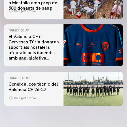
a Mestalla amb prop de
500 donants de sang
06 agosto 2026
PRIMER EQUIP
El Valencia CF i
Cerveses Túria donaran
suport als hostalers
afectats pels incendis
amb una iniciativa
07 agosto 2026
especial al Trofeu
Taronja
PRIMER EQUIP
Coneix al cos tècnic del
Valencia CF 26-27
06 agosto 2026