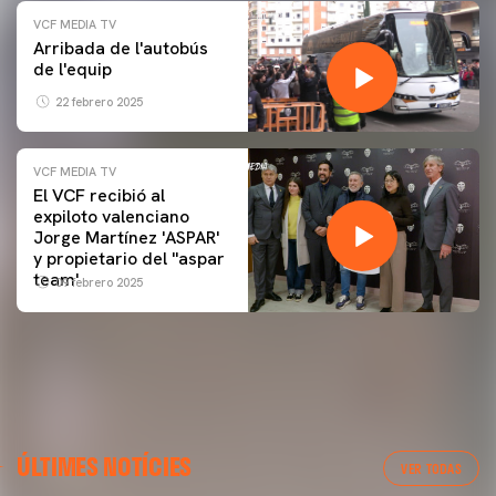
VCF MEDIA TV
Arribada de l'autobús
de l'equip
22 febrero 2025
VCF MEDIA TV
El VCF recibió al
expiloto valenciano
Jorge Martínez 'ASPAR'
y propietario del ''aspar
team'
09 febrero 2025
PRIMER EQUIP
ÚLTIMES NOTÍCIES
ENTRENAMENT DEL VALENCIA CF 7/8/2026
VER TODAS
07 agosto 2026