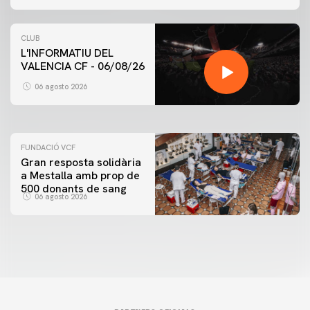
CLUB
L'INFORMATIU DEL
VALENCIA CF - 06/08/26
PRIMER EQUIP
ENTRENAMENT DEL VALENCIA CF 6/8/2026
06 agosto 2026
06 agosto 2026
FUNDACIÓ VCF
Gran resposta solidària
a Mestalla amb prop de
500 donants de sang
06 agosto 2026