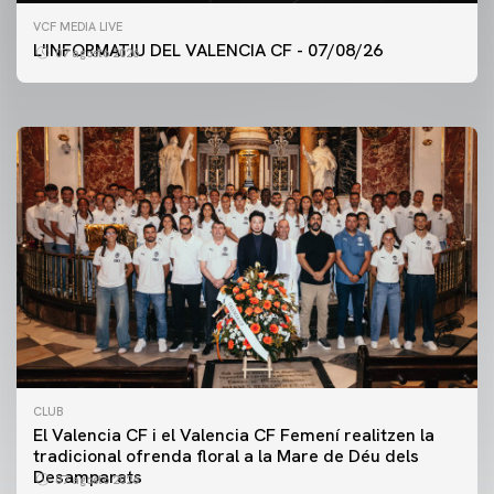
PRIMER EQUIP
VCF MEDIA LIVE
ENTRENAMENT DEL VALENCIA CF 7/8/2026
L'INFORMATIU DEL VALENCIA CF - 07/08/26
07 agosto 2026
07 agosto 2026
CLUB
El Valencia CF i el Valencia CF Femení realitzen la
tradicional ofrenda floral a la Mare de Déu dels
Desamparats
07 agosto 2026