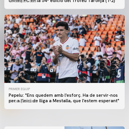
United FC en la 54ª edició del Trofeu Taronja (1-2)
08 agosto 2026
PRIMER EQUIP
PRIMER EQUIP
Pepelu: "Ens quedem amb l'esforç. Ha de servir-nos
📸 #ValenciaNUFC
PRIMER EQUIP
per a l'inici de lliga a Mestalla, que l'estem esperant"
08 agosto 2026
MESTALLA 📍
08 agosto 2026
08 agosto 2026