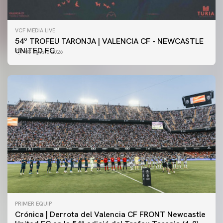
VCF MEDIA LIVE
54º TROFEU TARONJA | VALENCIA CF - NEWCASTLE
UNITED FC
08 agosto 2026
PRIMER EQUIP
Crónica | Derrota del Valencia CF FRONT Newcastle