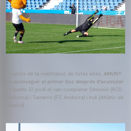
Després de la realització de totes elles,
AMUNT
va aconseguir el primer lloc després d'acumular
71 punts
. El podi el van completar Dimonió (RCD
Mallorca) i Tamarro (FC Andorra) i Indi (Atlètic de
Madrid).