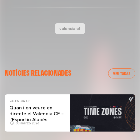
valencia cf
VALENCIA CF
NOTÍCIES RELACIONADES
ENTRENAMENT DEL VALENCIA CF 04/03/26
VER TODAS
04 marzo 2026
VALENCIA CF
Quan i on veure en
directe el Valencia CF –
l’Esportiu Alabés
03 marzo 2026