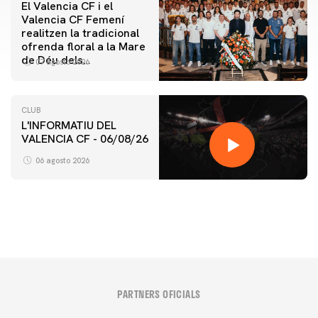
El Valencia CF i el
Valencia CF Femení
realitzen la tradicional
ofrenda floral a la Mare
de Déu dels
07 agosto 2026
Desamparats
CLUB
L'INFORMATIU DEL
VALENCIA CF - 06/08/26
PRIMER EQUIP
ENTRENAMENT DEL VALENCIA CF 6/8/2026
06 agosto 2026
06 agosto 2026
PARTNERS OFICIALS