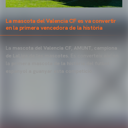
La mascota del Valencia CF es va convertir
en la primera vencedora de la història
La
mascota del Valencia CF, AMUNT
,
campiona
de LaLiga de les mascotes
. Es converteix així en
la
primera mascota de la història del futbol
espanyol a guanyar esta competició
.