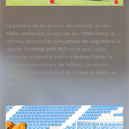
La primera de les proves va consistir en uns
100m obstacles
; la segona, els
100m llisos
; la
tercera, un peculiar
llançament de cogombre
; la
quarta, un
penal estil MLS
en la qual cada
mascota va intentar batre a
Andrés Palop
; la
cinquena una carrera de relleus; i la sisena i
última, una
prova virtual en la qual el públic va
votar
de manera en línia per la seua mascota
favorita durant els dies previs a la competició.