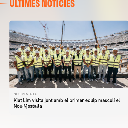
ÚLTIMES NOTÍCIES
NOU MESTALLA
Kiat Lim visita junt amb el primer equip masculí el
Nou Mestalla
07 agosto 2026