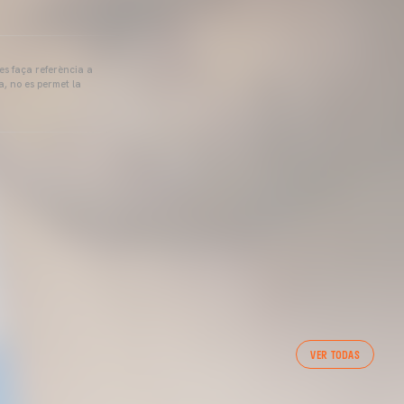
 es faça referència a
a, no es permet la
VER TODAS