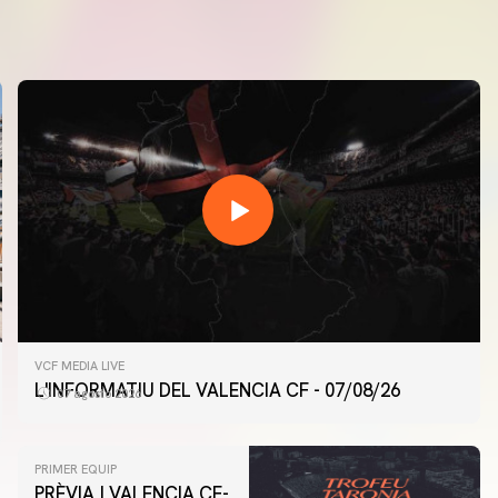
VCF MEDIA LIVE
L'INFORMATIU DEL VALENCIA CF - 07/08/26
07 agosto 2026
PRIMER EQUIP
PRÈVIA | VALENCIA CF-