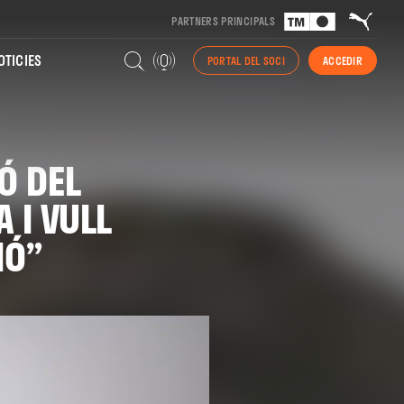
PARTNERS PRINCIPALS
TICIES
PORTAL DEL SOCI
ACCEDIR
Ó DEL
 I VULL
IÓ”