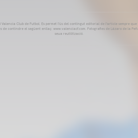
Valencia Club de Futbol. Es permet l'ús del contingut editorial de l'article sempre que
és de contindre el següent enllaç: www.valenciacf.com. Fotografies de Lázaro de la Peñ
seua reutilització.