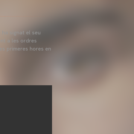
 ha signat el seu
nt a les ordres
es primeres hores en