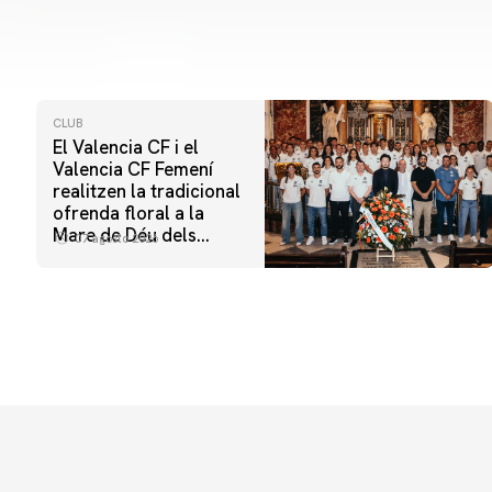
CLUB
El Valencia CF i el
Valencia CF Femení
realitzen la tradicional
ofrenda floral a la
Mare de Déu dels
07 agosto 2026
Desamparats