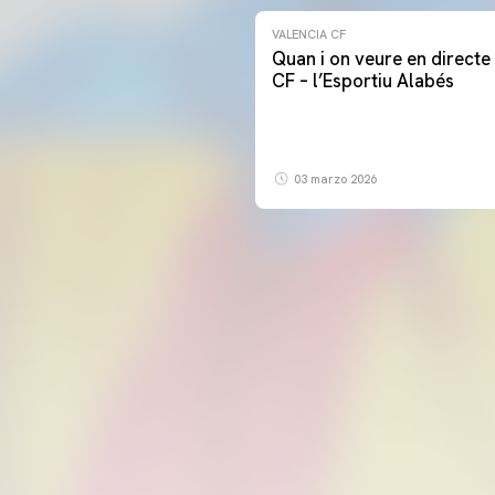
VALENCIA CF
Quan i on veure en directe 
CF – l’Esportiu Alabés
03 marzo 2026