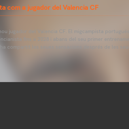
ta com a jugador del Valencia CF
nou jugador del Valencia CF. El migcampista portugués
ncianista fins a 2028 i abans del seu primer entrename
ha compartit les seues sensacions després de les seu