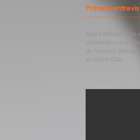
Primera entrevis
André Almeida ja és 
contracte com a vale
de Gennaro Gattuso 
el nostre Club.