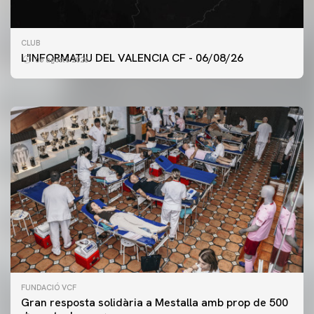
PRIMER EQUIP
CLUB
ENTRENAMENT DEL VALENCIA CF 6/8/2026
L'INFORMATIU DEL VALENCIA CF - 06/08/26
06 agosto 2026
06 agosto 2026
FUNDACIÓ VCF
Gran resposta solidària a Mestalla amb prop de 500