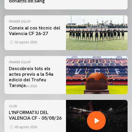
donants de sang
06 agosto 2026
PRIMER EQUIP
Coneix al cos tècnic del
Valencia CF 26-27
06 agosto 2026
PRIMER EQUIP
Descobreix tots els
actes previs a la 54a
edició del Trofeu
Taronja
06 agosto 2026
CLUB
L'INFORMATIU DEL
VALENCIA CF - 05/08/26
05 agosto 2026