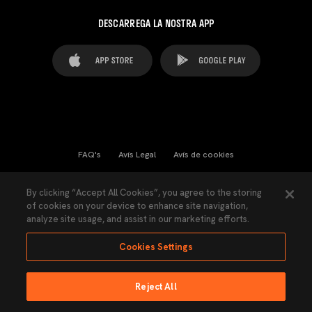
DESCARREGA LA NOSTRA APP
FAQ's
Avís Legal
Avís de cookies
Cookies Settings
Contactes
Premsa
By clicking “Accept All Cookies”, you agree to the storing
of cookies on your device to enhance site navigation,
Llei de Transparència
Política de Privacitat
analyze site usage, and assist in our marketing efforts.
Accessibilitat
Cookies Settings
Reject All
Ninguna parte de esta página puede ser reproducida sin el permiso del Valencia