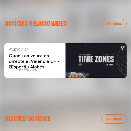
VALENCIA CF
NOTÍCIES RELACIONADES
ENTRENAMENT DEL VALENCIA CF 04/03/26
VER TODAS
04 marzo 2026
VALENCIA CF
Quan i on veure en
directe el Valencia CF –
l’Esportiu Alabés
03 marzo 2026
ÚLTIMES NOTÍCIES
VER TODAS