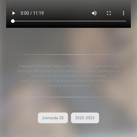
Copyright 2013-2025 Valencia Club de Futbol. Es permet l'ús del
contingut editorial de l'article sempre que es faça referència a la
seua font, a més de contindre el següent enllaç:
www.valenciacf.com. Fotografies de Lázaro de la Peña, no es
permet la seua reutilització.
Jornada 25
2022-2023