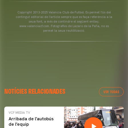
Copyright 2013-2025 Valencia Club de Futbol. Es permet l'ús del
contingut editorial de l'article sempre que es faça referència a la
seua font, a més de contindre el següent enllaç:
www.valenciacf.com. Fotografies de Lázaro de la Peña, no es
permet la seua reutilització.
NOTÍCIES RELACIONADES
VER TODAS
VCF MEDIA TV
Arribada de l'autobús
de l'equip