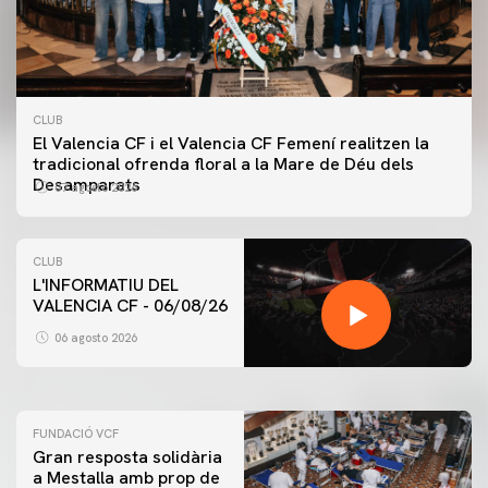
CLUB
El Valencia CF i el Valencia CF Femení realitzen la
tradicional ofrenda floral a la Mare de Déu dels
Desamparats
07 agosto 2026
CLUB
L'INFORMATIU DEL
VALENCIA CF - 06/08/26
PRIMER EQUIP
ENTRENAMENT DEL VALENCIA CF 6/8/2026
06 agosto 2026
06 agosto 2026
FUNDACIÓ VCF
Gran resposta solidària
a Mestalla amb prop de