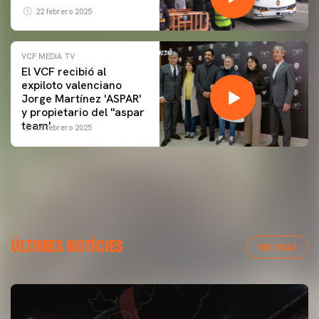
22 febrero 2025
VCF MEDIA TV
El VCF recibió al
expiloto valenciano
Jorge Martínez 'ASPAR'
y propietario del ''aspar
team'
09 febrero 2025
ÚLTIMES NOTÍCIES
VER TODAS