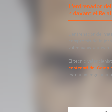
L'entrenador del
h davant el Reia
L'entrenador del
Val
compromís de la jor
valencianista davant
El tècnic valencianis
centenari del Camp d
este diumenge amb u