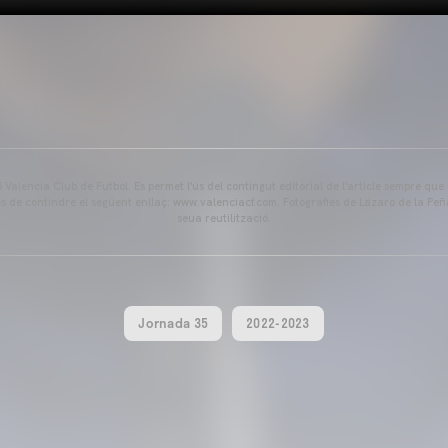
Valencia Club de Futbol. Es permet l'ús del contingut editorial de l'article sempre que
és de contindre el següent enllaç: www.valenciacf.com. Fotografies de Lázaro de la Peñ
seua reutilització.
Jornada 35
2022-2023