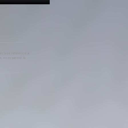
 es faça referència a
a, no es permet la