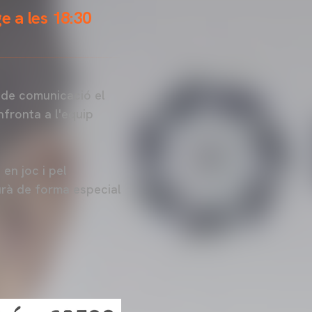
e a les 18:30
s de comunicació el
fronta a l'equip
 en joc i pel
urà de forma especial