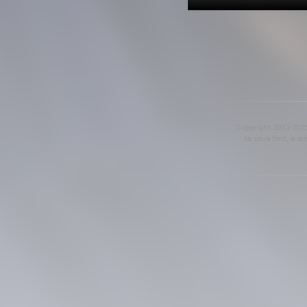
Copyright 2013-2025 
la seua font, a m