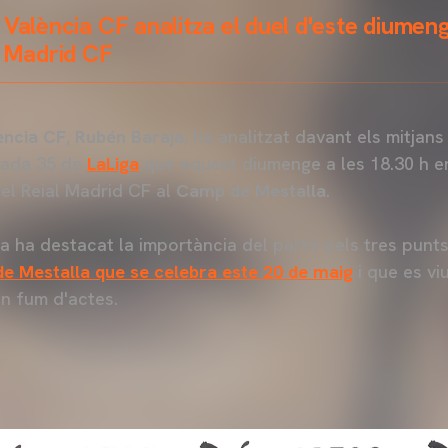
 València CF analitza el duel d'este diumeng
l Madrid CF
ència CF
,
Rubén Baraja
, ha analitzat davant els mitjan
nada 35 de
LaLiga
que aquest diumenge a les 18.30 h en
 el Reial Madrid CF al
Camp de Mestalla
.
ta ha destacat la importància del partit pels tres punts
e Mestalla que se celebra este 20 de maig
i que es vi
n fum d'actes.