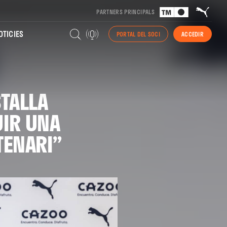
PARTNERS PRINCIPALS
TICIES
PORTAL DEL SOCI
ACCEDIR
TALLA
UIR UNA
TENARI”