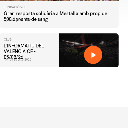
FUNDACIÓ VCF
Gran resposta solidària a Mestalla amb prop de
500 donants de sang
06 agosto 2026
CLUB
L'INFORMATIU DEL
VALENCIA CF -
05/08/26
05 agosto 2026