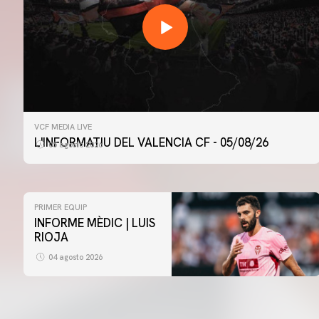
VCF MEDIA LIVE
L'INFORMATIU DEL VALENCIA CF - 05/08/26
05 agosto 2026
PRIMER EQUIP
INFORME MÈDIC | LUIS
RIOJA
04 agosto 2026