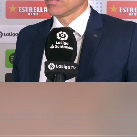
Valencia Club de Futbol. Es permet l'ús del contingut editorial de l'article sempre que
és de contindre el següent enllaç: www.valenciacf.com. Fotografies de Lázaro de la Peñ
seua reutilització.