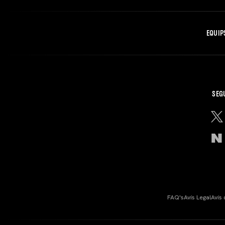
EQUIP
SEG
FAQ's
Avís Legal
Avís