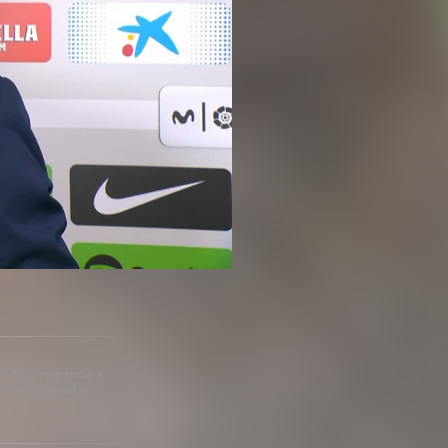
 es faça referència a
a, no es permet la