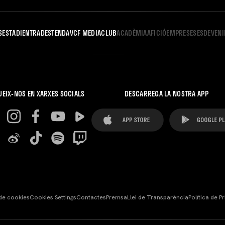
S
ESTADI
ENTRADES
TENDA
VCF MEDIA
CLUB
ACADÈMIA
AFICIÓ
EMPRESES
ESDEVEN
UEIX-NOS EN XARXES SOCIALS
DESCARREGA LA NOSTRA APP
 de cookies
Cookies Settings
Contactes
Premsa
Llei de Transparència
Política de Pr