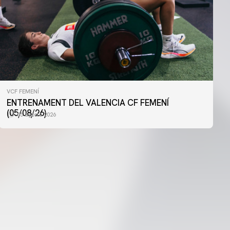
VCF FEMENÍ
PRIMER EQUIP
ENTRENAMENT DEL VALENCIA CF FEMENÍ
ENTRENAMENT DEL VALENCIA CF 4/8/2026
(05/08/26)
05 agosto 2026
04 agosto 2026