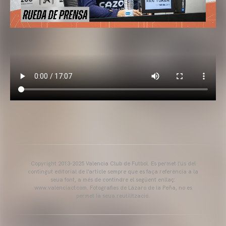
Copyright 2013-2025 Valencia Club de Futbol. Es permet l'ús del
contingut editorial de l'article sempre que es faça referència a la
seua font, a més de contindre el següent enllaç:
www.valenciacf.com. Fotografies de Lázaro de la Peña, no es
permet la seua reutilització.