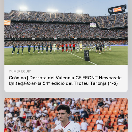
PRIMER EQUIP
Crónica | Derrota del Valencia CF FRONT Newcastle
United FC en la 54ª edició del Trofeu Taronja (1-2)
08 agosto 2026