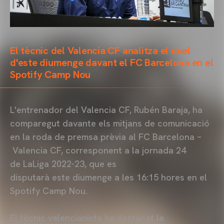
El tècnic del Valencia CF analitza el duel
d'este diumenge davant el FC Barcelona en el
Spotify Camp Nou
L'entrenador del Valencia CF, Rubén Baraja, ha
comparegut davante els mitjans de comunicació
en la roda de premsa prèvia al FC Barcelona –
Valencia CF, corresponent a la jornada 24
de LaLiga 2022-23, que es
disputarà este diumenge a les 16:15 hores en el
Spotify Camp Nou.
El tècnic valencianista ha destacat la