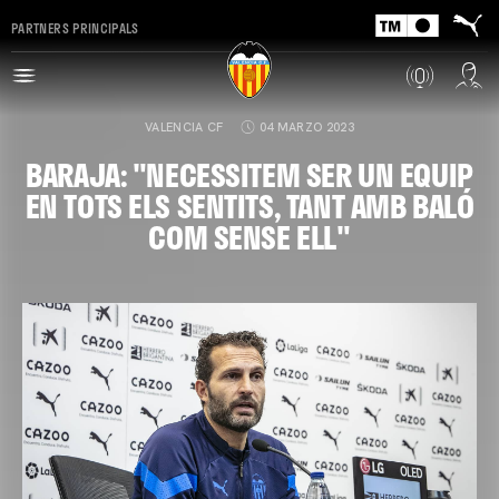
PARTNERS PRINCIPALS
VALENCIA CF
04 MARZO 2023
BARAJA: "NECESSITEM SER UN EQUIP
EN TOTS ELS SENTITS, TANT AMB BALÓ
COM SENSE ELL"