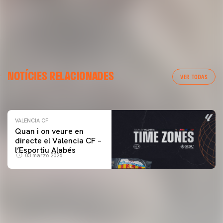
VALENCIA CF
NOTÍCIES RELACIONADES
ENTRENAMENT DEL VALENCIA CF 04/03/26
VER TODAS
04 marzo 2026
VALENCIA CF
Quan i on veure en
directe el Valencia CF –
l’Esportiu Alabés
03 marzo 2026