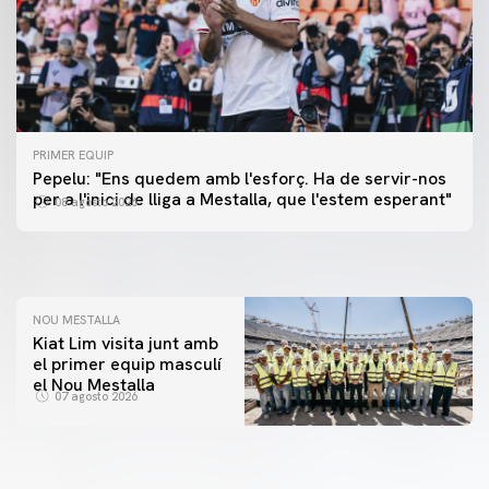
PRIMER EQUIP
PRIMER EQUIP
Pepelu: "Ens quedem amb l'esforç. Ha de servir-nos
📸 #ValenciaNUFC
PRIMER EQUIP
per a l'inici de lliga a Mestalla, que l'estem esperant"
08 agosto 2026
MESTALLA 📍
08 agosto 2026
08 agosto 2026
NOU MESTALLA
Kiat Lim visita junt amb
el primer equip masculí
el Nou Mestalla
07 agosto 2026