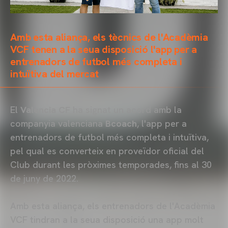
Amb esta aliança, els tècnics de l'Acadèmia
VCF tenen a la seua disposició l'app per a
entrenadors de futbol més completa i
intuïtiva del mercat
El
Valencia CF
ha signat un acord amb la
companyia valenciana
Bcoach
, l'app per a
entrenadors de futbol més completa i intuïtiva,
pel qual es converteix en proveïdor oficial del
Club durant les pròximes temporades, fins al 30
de juny de 2022.
Amb esta aliança, els entrenadors de l'Acadèmia
VCF tindran a la seua disposició una app molt