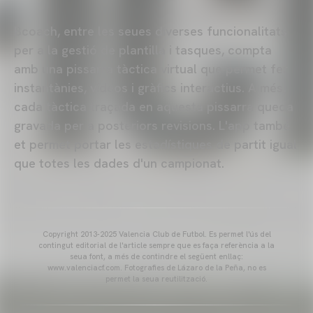
Bcoach, entre les seues diverses funcionalitats
per a la gestió de plantilla i tasques, compta
amb una pissarra tàctica virtual que permet fer
instantànies, vídeos i gràfics interactius. A més,
cada tàctica traçada en aquesta pissarra queda
gravada per a posteriors revisions. L'app també
et permet portar les estadístiques de partit igual
que totes les dades d'un campionat.
Copyright 2013-2025 Valencia Club de Futbol. Es permet l'ús del
contingut editorial de l'article sempre que es faça referència a la
seua font, a més de contindre el següent enllaç:
www.valenciacf.com. Fotografies de Lázaro de la Peña, no es
permet la seua reutilització.