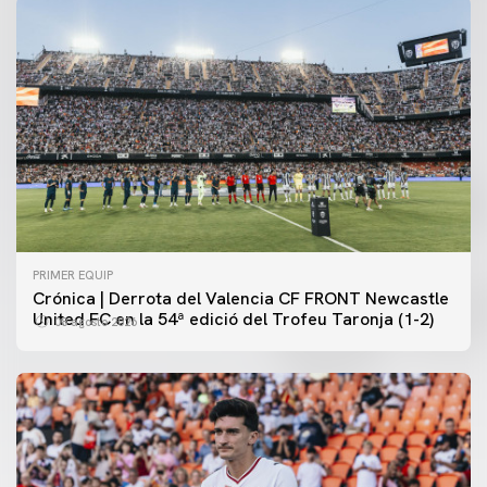
PRIMER EQUIP
Crónica | Derrota del Valencia CF FRONT Newcastle
United FC en la 54ª edició del Trofeu Taronja (1-2)
08 agosto 2026