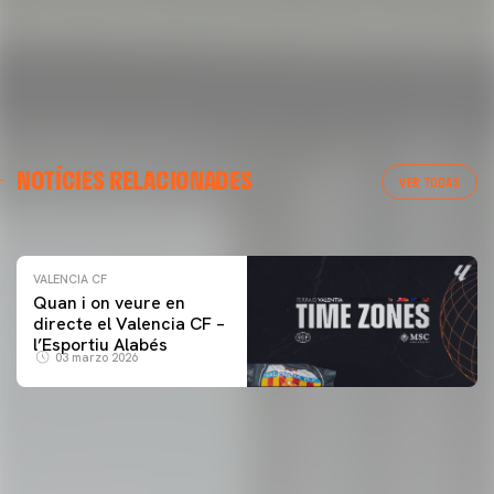
VALENCIA CF
NOTÍCIES RELACIONADES
ENTRENAMENT DEL VALENCIA CF 04/03/26
VER TODAS
04 marzo 2026
VALENCIA CF
Quan i on veure en
directe el Valencia CF –
l’Esportiu Alabés
03 marzo 2026