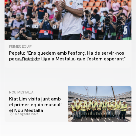
PRIMER EQUIP
PRIMER EQUIP
Pepelu: "Ens quedem amb l'esforç. Ha de servir-nos
📸 #ValenciaNUFC
PRIMER EQUIP
per a l'inici de lliga a Mestalla, que l'estem esperant"
08 agosto 2026
MESTALLA 📍
08 agosto 2026
08 agosto 2026
NOU MESTALLA
Kiat Lim visita junt amb
el primer equip masculí
el Nou Mestalla
07 agosto 2026