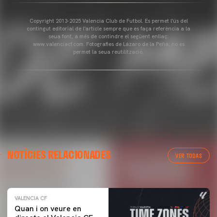
Copyright 2013-2025 Valencia Club de Futbol. Es permet l'ús del
contingut editorial de l'article sempre que es faça referència a la
seua font, a més de contindre el següent enllaç:
www.valenciacf.com. Fotografies de Lázaro de la Peña, no es
permet la seua reutilització.
VALENCIA CF
NOTÍCIES RELACIONADES
ENTRENAMENT DEL VALENCIA CF 04/03/26
VER TODAS
04 marzo 2026
VALENCIA CF
Quan i on veure en