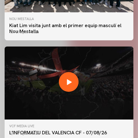
NOU MESTALLA
Kiat Lim visita junt amb el primer equip masculí el
Nou Mestalla
07 agosto 2026
PRIMER EQUIP
VCF MEDIA LIVE
ENTRENAMENT DEL VALENCIA CF 7/8/2026
L'INFORMATIU DEL VALENCIA CF - 07/08/26
07 agosto 2026