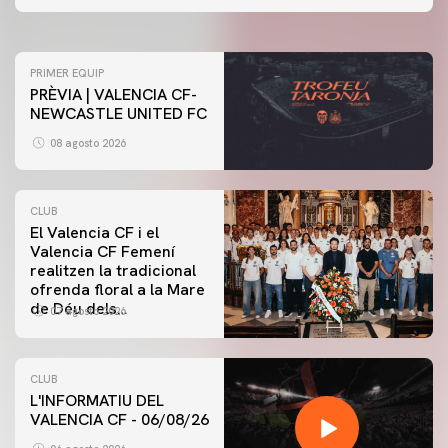
07 agosto 2026
PRIMER EQUIP
PRÈVIA | VALENCIA CF-
NEWCASTLE UNITED FC
08 agosto 2026
CLUB
El Valencia CF i el
Valencia CF Femení
realitzen la tradicional
ofrenda floral a la Mare
de Déu dels
07 agosto 2026
Desamparats
CLUB
L'INFORMATIU DEL
VALENCIA CF - 06/08/26