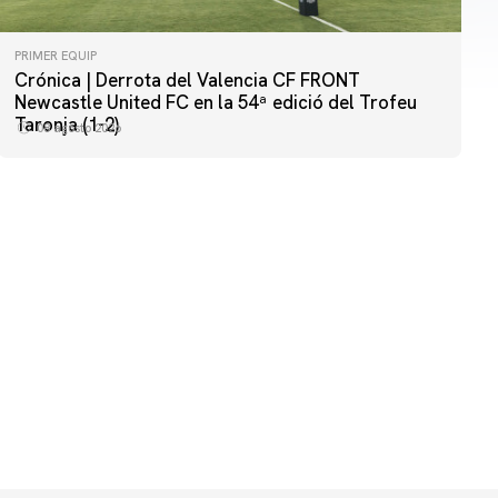
PRIMER EQUIP
Crónica | Derrota del Valencia CF FRONT
PRIMER EQUIP
Newcastle United FC en la 54ª edició del Trofeu
MESTALLA 📍
Taronja (1-2)
08 agosto 2026
08 agosto 2026