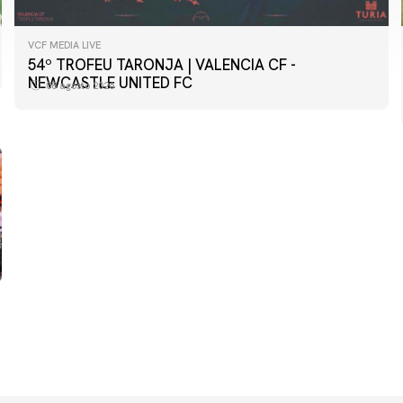
VCF MEDIA LIVE
54º TROFEU TARONJA | VALENCIA CF -
PRIMER EQUIP
NEWCASTLE UNITED FC
08 agosto 2026
📸 #ValenciaNUFC
08 agosto 2026