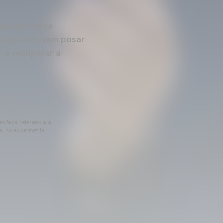
val que venia
 lògic. Ens vam posar
, a recuperar a
 es faça referència a
a, no es permet la