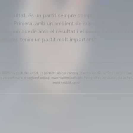
el resultat, és un partit sempre complicat davant un ri
ips de Primera, amb un ambient de suport al seu equip,
pte, em quede amb el resultat i el passe a quarts. Ara
imecres tenim un partit molt important".
Valencia Club de Futbol. Es permet l'ús del contingut editorial de l'article sempre que
és de contindre el següent enllaç: www.valenciacf.com. Fotografies de Lázaro de la Peñ
seua reutilització.