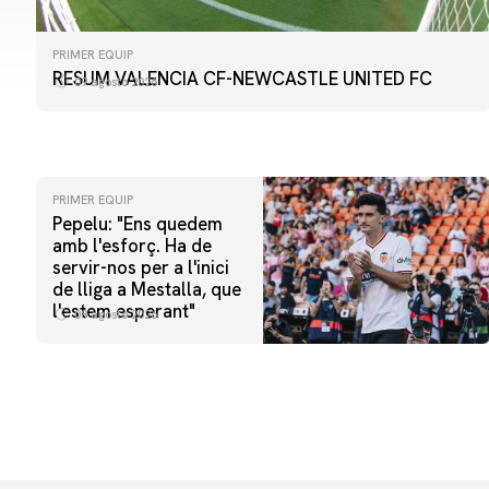
PRIMER EQUIP
RESUM VALENCIA CF-NEWCASTLE UNITED FC
09 agosto 2026
PRIMER EQUIP
Pepelu: "Ens quedem
amb l'esforç. Ha de
servir-nos per a l'inici
de lliga a Mestalla, que
l'estem esperant"
08 agosto 2026