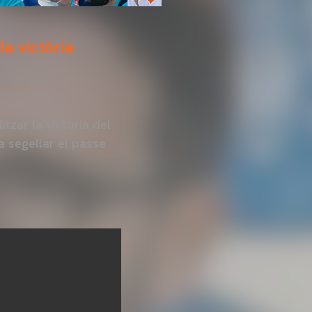
la victòria
zar la victòria del
a segellar el passe