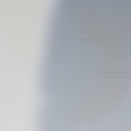
"El més important és 
d'eliminar a dos equ
per davant molt prom
jugadors perquè el d
Copyright 2013-2025 
la seua font, a m