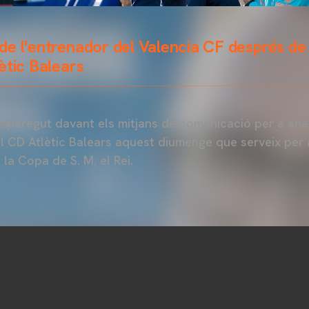
e l'entrenador del Valencia CF després de 
ètic Balears
paregut davant els mitjans de comunicació per a analit
l CD Atlètic Balears aquest diumenge que serveix per 
 la Copa de S. M. el Rei.