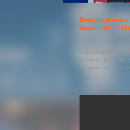
Roda de premsa d
davant el CD Atl
José Bordalás ha com
Valencia CF davant e
als quarts de final de