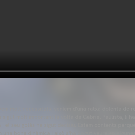
vem molt necessitats, veníem d'una ratxa dolenta de res
Ha sigut molt important la volta de Gabriel Paulista, li h
a i el seu golàs ha sigut decisiu. Estem contents perq
n una bona dinàmica i això s'ha pogut veure en algunes