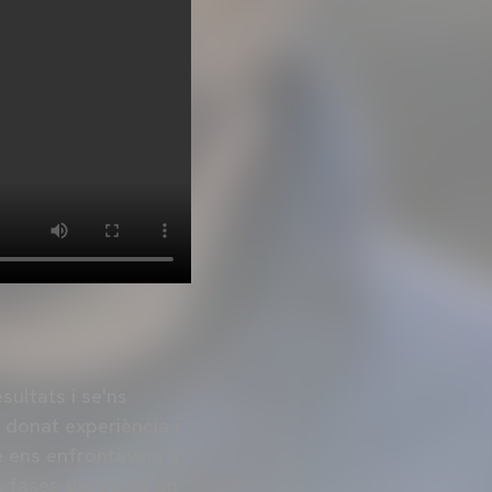
ultats i se'ns
a donat experiència i
uè ens enfrontàvem a
 fases del partit on