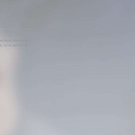
ortant victòria"
 es faça referència a
a, no es permet la