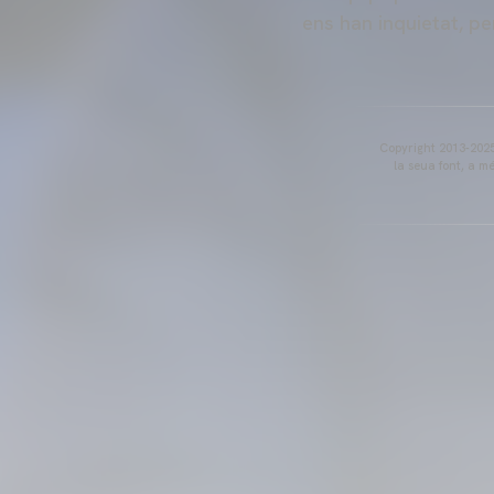
ens han inquietat, pe
Copyright 2013-2025 
la seua font, a m