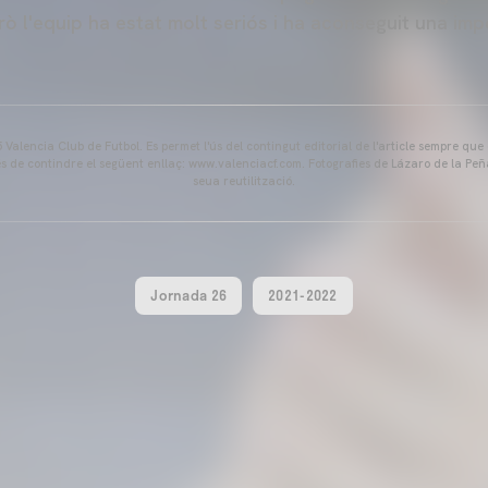
rò l'equip ha estat molt seriós i ha aconseguit una imp
Valencia Club de Futbol. Es permet l'ús del contingut editorial de l'article sempre que
és de contindre el següent enllaç: www.valenciacf.com. Fotografies de Lázaro de la Peñ
seua reutilització.
Jornada 26
2021-2022