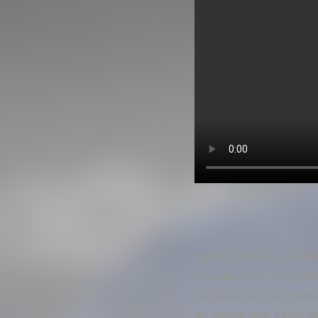
"Molt contents, està
resistia la victòria. 
solidesa a la defens
un equip que venia e