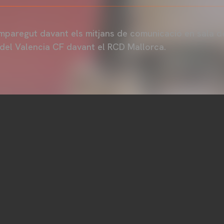
mparegut davant els mitjans de comunicació en sala 
a del Valencia CF davant el RCD Mallorca.