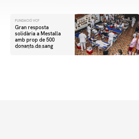
FUNDACIÓ VCF
Gran resposta
solidària a Mestalla
amb prop de 500
donants de sang
06 agosto 2026