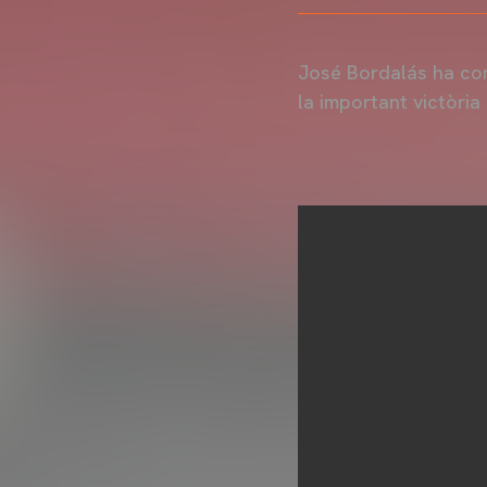
José Bordalás ha co
la important victòri