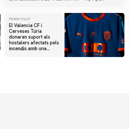
PRIMER EQUIP
El Valencia CF i
Cerveses Túria
donaran suport als
hostalers afectats pels
incendis amb una
07 agosto 2026
iniciativa especial al
Trofeu Taronja