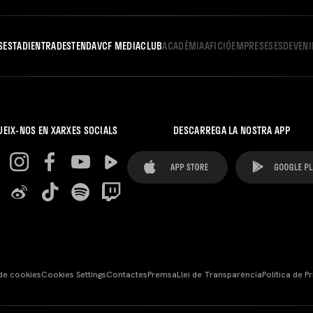
S
ESTADI
ENTRADES
TENDA
VCF MEDIA
CLUB
ACADÈMIA
AFICIÓ
EMPRESES
ESDEVEN
UEIX-NOS EN XARXES SOCIALS
DESCARREGA LA NOSTRA APP
 de cookies
Cookies Settings
Contactes
Premsa
Llei de Transparència
Política de Pr