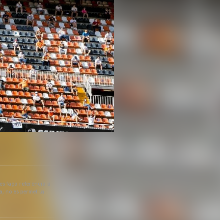
 es faça referència a
a, no es permet la