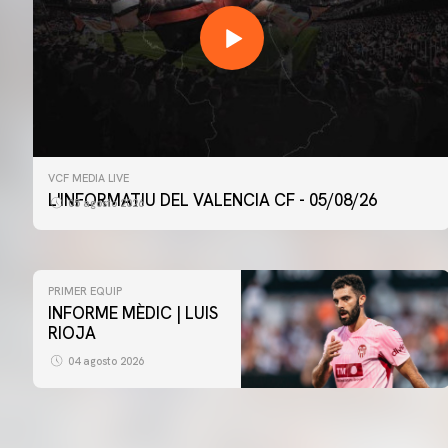
VCF MEDIA LIVE
L'INFORMATIU DEL VALENCIA CF - 05/08/26
05 agosto 2026
PRIMER EQUIP
INFORME MÈDIC | LUIS
RIOJA
04 agosto 2026