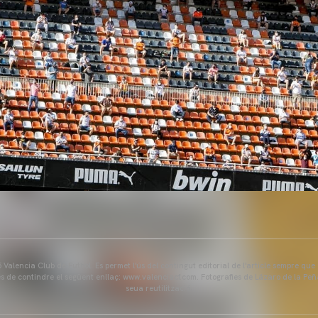
Valencia Club de Futbol. Es permet l'ús del contingut editorial de l'article sempre que
és de contindre el següent enllaç: www.valenciacf.com. Fotografies de Lázaro de la Peñ
seua reutilització.