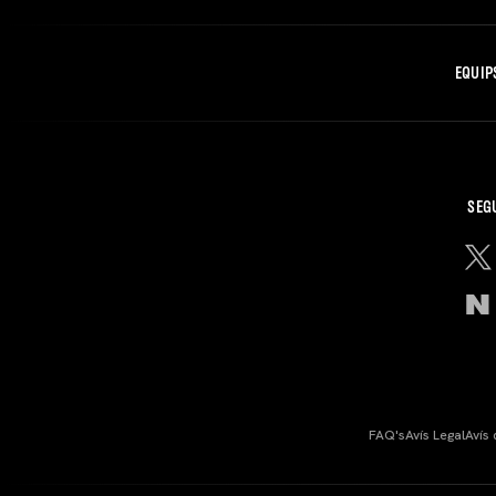
EQUIP
SEG
FAQ's
Avís Legal
Avís