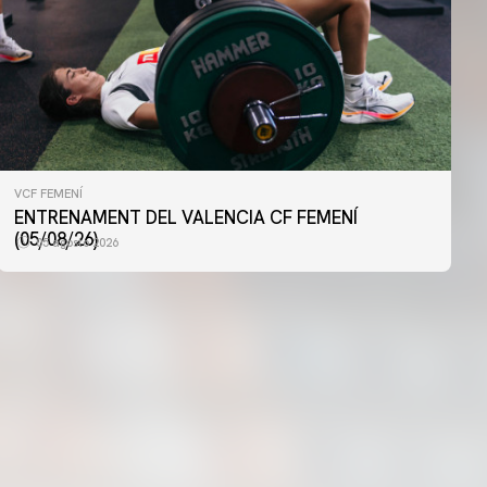
VCF FEMENÍ
PRIMER EQUIP
ENTRENAMENT DEL VALENCIA CF FEMENÍ
ENTRENAMENT DEL VALENCIA CF 4/8/2026
(05/08/26)
05 agosto 2026
04 agosto 2026