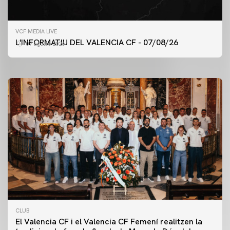
PRIMER EQUIP
VCF MEDIA LIVE
ENTRENAMENT DEL VALENCIA CF 7/8/2026
L'INFORMATIU DEL VALENCIA CF - 07/08/26
07 agosto 2026
07 agosto 2026
CLUB
El Valencia CF i el Valencia CF Femení realitzen la