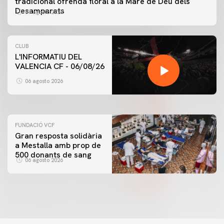
tradicional ofrenda floral a la Mare de Déu dels
Desamparats
07 agosto 2026
CLUB
L'INFORMATIU DEL
VALENCIA CF - 06/08/26
PRIMER EQUIP
ENTRENAMENT DEL VALENCIA CF 6/8/2026
06 agosto 2026
06 agosto 2026
FUNDACIÓ VCF
Gran resposta solidària
a Mestalla amb prop de
500 donants de sang
06 agosto 2026