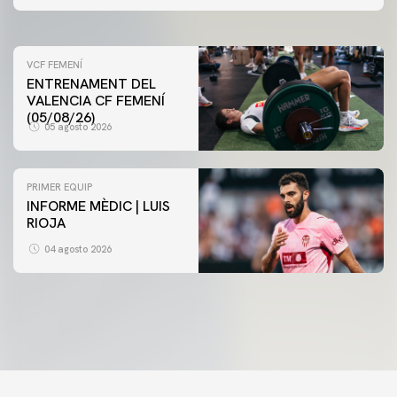
05 agosto 2026
VCF FEMENÍ
ENTRENAMENT DEL
VALENCIA CF FEMENÍ
(05/08/26)
05 agosto 2026
PRIMER EQUIP
INFORME MÈDIC | LUIS
RIOJA
VCF FEMENÍ
ENTRENAMENT DEL VALENCIA CF FEMENÍ (04/08/26)
04 agosto 2026
04 agosto 2026