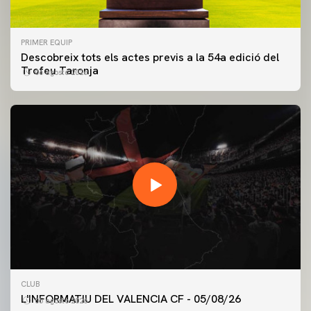
PRIMER EQUIP
Descobreix tots els actes previs a la 54a edició del
Trofeu Taronja
06 agosto 2026
PRIMER EQUIP
CLUB
ENTRENAMENT DEL VALENCIA CF 5/8/2026
L'INFORMATIU DEL VALENCIA CF - 05/08/26
05 agosto 2026