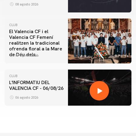
08 agosto 2026
CLUB
El Valencia CF i el
Valencia CF Femení
realitzen la tradicional
ofrenda floral a la Mare
de Déu dels
07 agosto 2026
Desamparats
CLUB
L'INFORMATIU DEL
VALENCIA CF - 06/08/26
06 agosto 2026