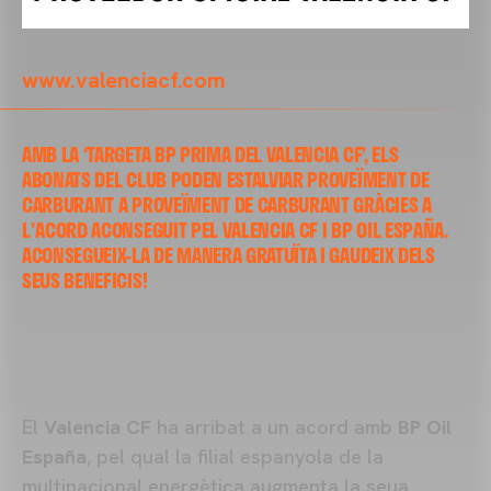
www.valenciacf.com
AMB LA ‘TARGETA BP PRIMA DEL VALENCIA CF’, ELS
ABONATS DEL CLUB PODEN ESTALVIAR PROVEÏMENT DE
CARBURANT A PROVEÏMENT DE CARBURANT GRÀCIES A
L'ACORD ACONSEGUIT PEL VALENCIA CF I BP OIL ESPAÑA.
ACONSEGUEIX-LA DE MANERA GRATUÏTA I GAUDEIX DELS
SEUS BENEFICIS!
El
Valencia CF
ha arribat a un acord amb
BP Oil
España
, pel qual la filial espanyola de la
multinacional energètica augmenta la seua