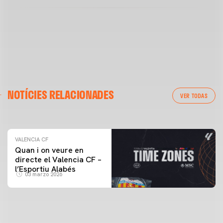
VALENCIA CF
NOTÍCIES RELACIONADES
ENTRENAMENT DEL VALENCIA CF 04/03/26
VER TODAS
04 marzo 2026
VALENCIA CF
Quan i on veure en
directe el Valencia CF –
l’Esportiu Alabés
03 marzo 2026