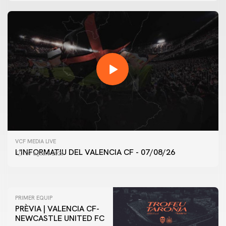
PRIMER EQUIP
VCF MEDIA LIVE
ENTRENAMENT DEL VALENCIA CF 7/8/2026
L'INFORMATIU DEL VALENCIA CF - 07/08/26
07 agosto 2026
07 agosto 2026
PRIMER EQUIP
PRÈVIA | VALENCIA CF-
NEWCASTLE UNITED FC