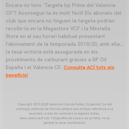
Encara no tens ‘Targeta bp Prima del Valencia
CF’? Aconseguir-la és molt fàcil! Els abonats del
club que encara no tinguen la targeta podran
recollir-la en la Megastore VCF i la Mestalla
Store en el seu horari habitual presentant
l'abonament de la temporada 2019/20, amb ella…
la teua victòria està assegurada en els
proveïments de carburant gràcies a BP Oil
España i el Valencia CF.
Consulta ACÍ tots els
beneficis!
Copyright 2013-2025 Valencia Club de Futbol. Es permet l'ús del
contingut editorial de l'article sempre que es faça referència a la
seua font, a més de contindre el següent enllaç:
www.valenciacf.com. Fotografies de Lázaro de la Peña, no es
permet la seua reutilització.