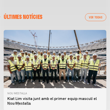
ÚLTIMES NOTÍCIES
VER TODAS
NOU MESTALLA
Kiat Lim visita junt amb el primer equip masculí el
Nou Mestalla
07 agosto 2026