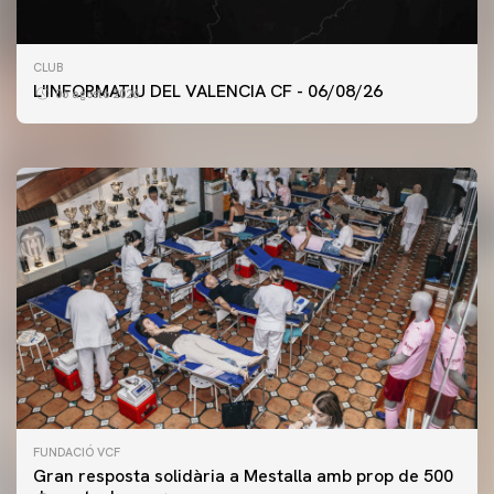
PRIMER EQUIP
CLUB
ENTRENAMENT DEL VALENCIA CF 6/8/2026
L'INFORMATIU DEL VALENCIA CF - 06/08/26
06 agosto 2026
06 agosto 2026
FUNDACIÓ VCF
Gran resposta solidària a Mestalla amb prop de 500