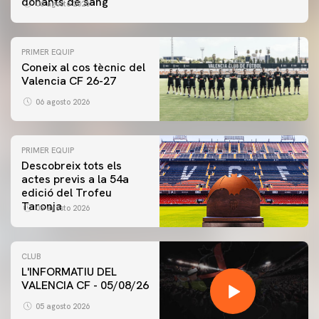
donants de sang
06 agosto 2026
PRIMER EQUIP
Coneix al cos tècnic del
Valencia CF 26-27
06 agosto 2026
PRIMER EQUIP
Descobreix tots els
actes previs a la 54a
edició del Trofeu
Taronja
06 agosto 2026
CLUB
L'INFORMATIU DEL
VALENCIA CF - 05/08/26
05 agosto 2026