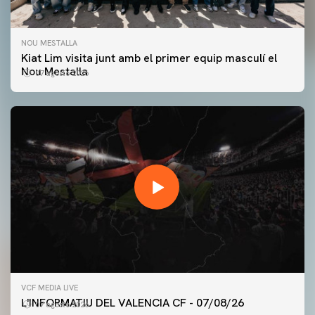
NOU MESTALLA
Kiat Lim visita junt amb el primer equip masculí el
Nou Mestalla
07 agosto 2026
PRIMER EQUIP
VCF MEDIA LIVE
ENTRENAMENT DEL VALENCIA CF 7/8/2026
L'INFORMATIU DEL VALENCIA CF - 07/08/26
07 agosto 2026