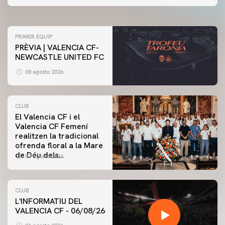
07 agosto 2026
PRIMER EQUIP
PRÈVIA | VALENCIA CF-
NEWCASTLE UNITED FC
08 agosto 2026
CLUB
El Valencia CF i el
Valencia CF Femení
realitzen la tradicional
ofrenda floral a la Mare
de Déu dels
07 agosto 2026
Desamparats
CLUB
L'INFORMATIU DEL
VALENCIA CF - 06/08/26