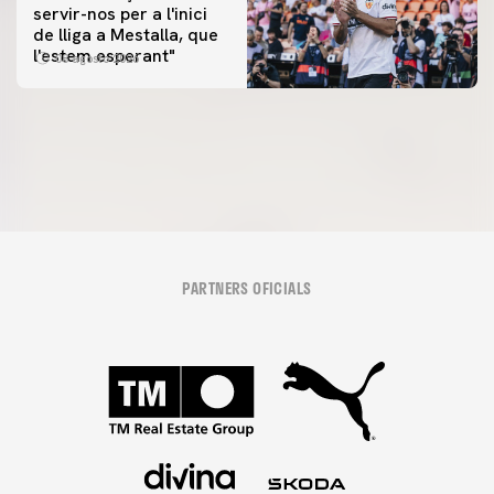
servir-nos per a l'inici
PRIMER EQUIP
de lliga a Mestalla, que
📸 #ValenciaNUFC
PRIMER EQUIP
l'estem esperant"
08 agosto 2026
MESTALLA 📍
08 agosto 2026
08 agosto 2026
PARTNERS OFICIALS