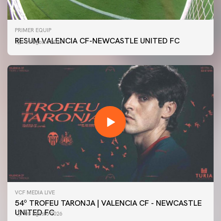
PRIMER EQUIP
RESUM VALENCIA CF-NEWCASTLE UNITED FC
09 agosto 2026
VCF MEDIA LIVE
54º TROFEU TARONJA | VALENCIA CF - NEWCASTLE
UNITED FC
08 agosto 2026