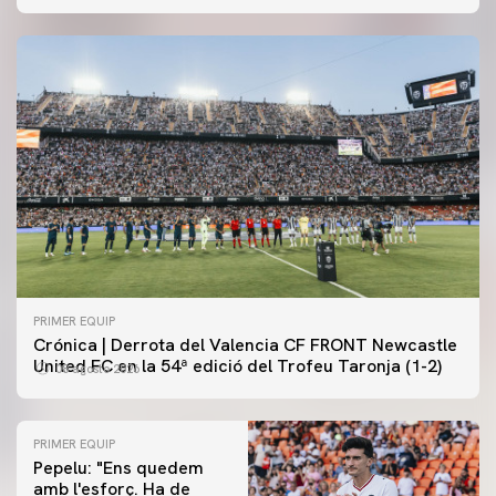
PRIMER EQUIP
Crónica | Derrota del Valencia CF FRONT Newcastle
United FC en la 54ª edició del Trofeu Taronja (1-2)
08 agosto 2026
PRIMER EQUIP
Pepelu: "Ens quedem
amb l'esforç. Ha de