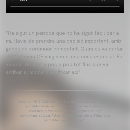
"Ha sigut un període que no ha sigut fàcil per a
mi. Havia de prendre una decisió important, amb
ganes de continuar competint. Quan es va parlar
del Valencia CF vaig sentir una cosa especial. Es
va anar donant a poc a poc tot fins que va
arribar el moment de fitxar ací"
Copyright 2013-2025 Valencia Club de Futbol. Es permet l'ús del
contingut editorial de l'article sempre que es faça referència a la
seua font, a més de contindre el següent enllaç:
www.valenciacf.com. Fotografies de Lázaro de la Peña, no es
permet la seua reutilització.