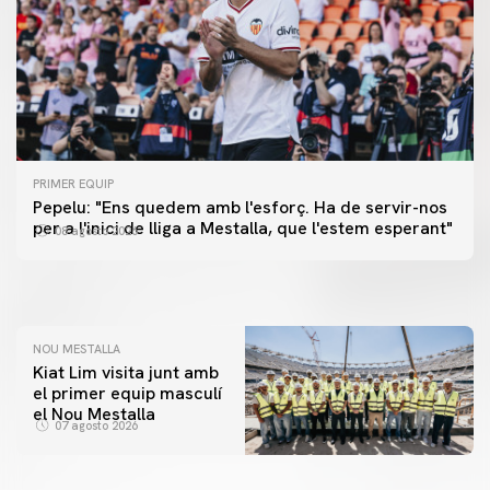
PRIMER EQUIP
PRIMER EQUIP
Pepelu: "Ens quedem amb l'esforç. Ha de servir-nos
📸 #ValenciaNUFC
PRIMER EQUIP
per a l'inici de lliga a Mestalla, que l'estem esperant"
08 agosto 2026
MESTALLA 📍
08 agosto 2026
08 agosto 2026
NOU MESTALLA
Kiat Lim visita junt amb
el primer equip masculí
el Nou Mestalla
07 agosto 2026