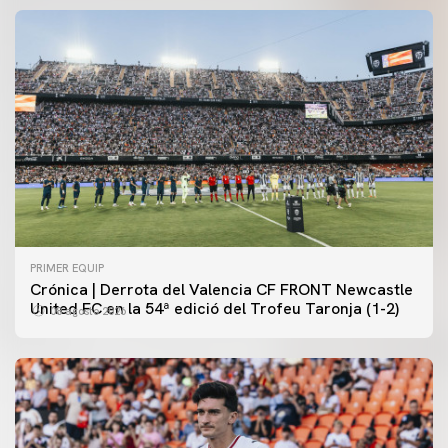
PRIMER EQUIP
Crónica | Derrota del Valencia CF FRONT Newcastle
United FC en la 54ª edició del Trofeu Taronja (1-2)
08 agosto 2026