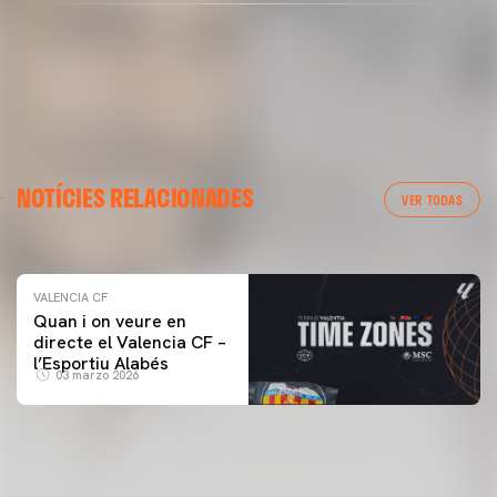
VALENCIA CF
NOTÍCIES RELACIONADES
ENTRENAMENT DEL VALENCIA CF 04/03/26
VER TODAS
04 marzo 2026
VALENCIA CF
Quan i on veure en
directe el Valencia CF –
l’Esportiu Alabés
03 marzo 2026