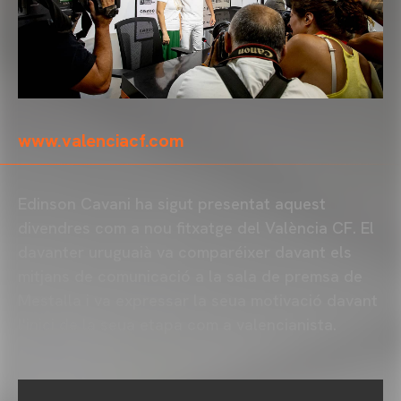
www.valenciacf.com
Edinson Cavani ha sigut presentat aquest
divendres com a nou fitxatge del València CF. El
davanter uruguaià va comparéixer davant els
mitjans de comunicació a la sala de premsa de
Mestalla i va expressar la seua motivació davant
l'inici de la seua etapa com a valencianista.