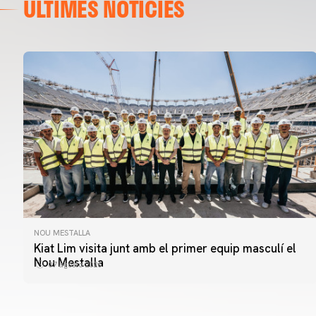
ÚLTIMES NOTÍCIES
NOU MESTALLA
Kiat Lim visita junt amb el primer equip masculí el
Nou Mestalla
07 agosto 2026