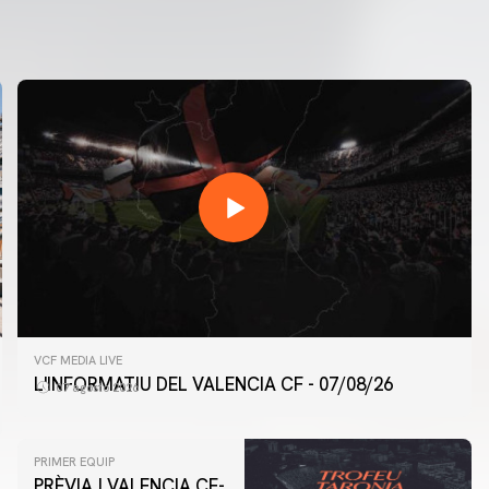
VCF MEDIA LIVE
L'INFORMATIU DEL VALENCIA CF - 07/08/26
07 agosto 2026
PRIMER EQUIP
PRÈVIA | VALENCIA CF-