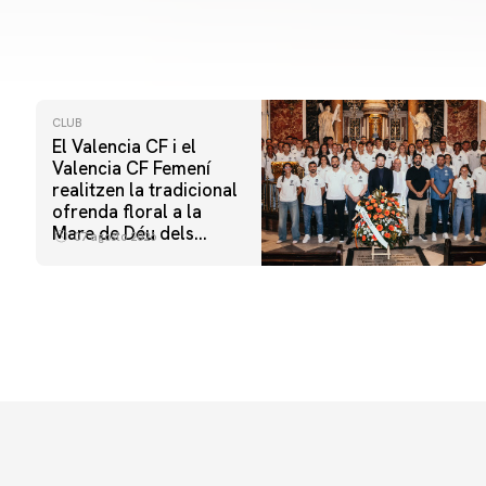
CLUB
El Valencia CF i el
Valencia CF Femení
realitzen la tradicional
ofrenda floral a la
Mare de Déu dels
07 agosto 2026
Desamparats