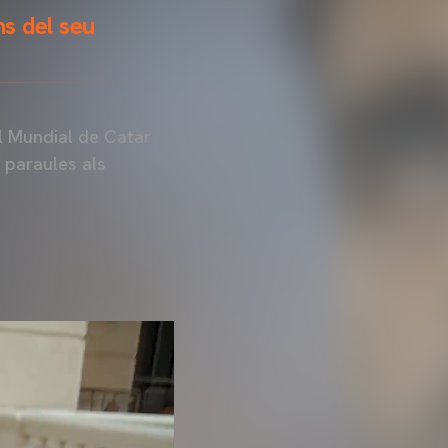
s del seu
l Mundial de Catar
 paraules als