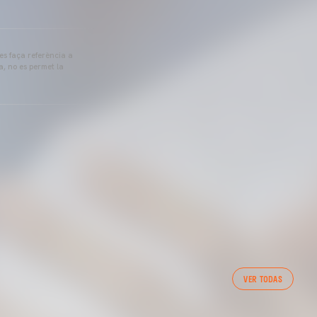
 es faça referència a
a, no es permet la
VER TODAS