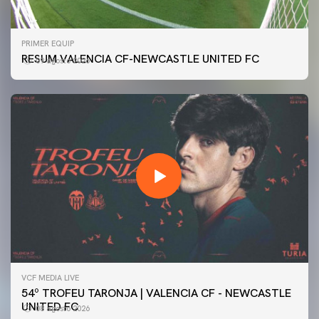
PRIMER EQUIP
RESUM VALENCIA CF-NEWCASTLE UNITED FC
09 agosto 2026
VCF MEDIA LIVE
54º TROFEU TARONJA | VALENCIA CF - NEWCASTLE
UNITED FC
08 agosto 2026