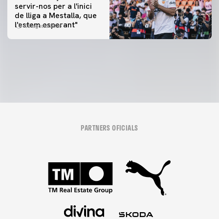
servir-nos per a l'inici
PRIMER EQUIP
de lliga a Mestalla, que
📸 #ValenciaNUFC
PRIMER EQUIP
l'estem esperant"
08 agosto 2026
MESTALLA 📍
08 agosto 2026
08 agosto 2026
PARTNERS OFICIALS