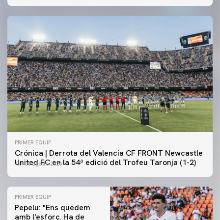
PRIMER EQUIP
Crónica | Derrota del Valencia CF FRONT Newcastle
United FC en la 54ª edició del Trofeu Taronja (1-2)
08 agosto 2026
PRIMER EQUIP
Pepelu: "Ens quedem
amb l'esforç. Ha de