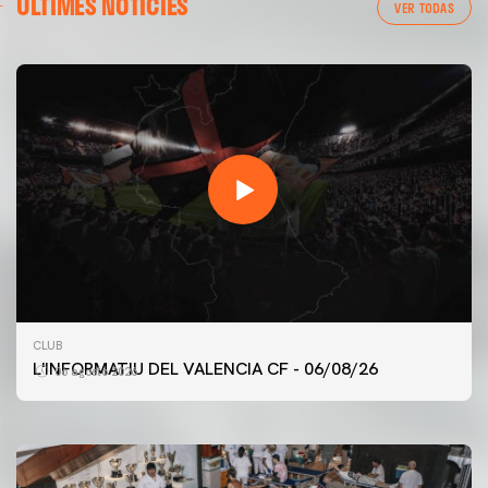
ÚLTIMES NOTÍCIES
VER TODAS
PRIMER EQUIP
CLUB
ENTRENAMENT DEL VALENCIA CF 6/8/2026
L'INFORMATIU DEL VALENCIA CF - 06/08/26
06 agosto 2026
06 agosto 2026