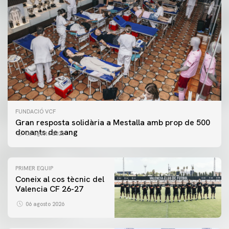
FUNDACIÓ VCF
Gran resposta solidària a Mestalla amb prop de 500
donants de sang
06 agosto 2026
PRIMER EQUIP
Coneix al cos tècnic del
Valencia CF 26-27
06 agosto 2026