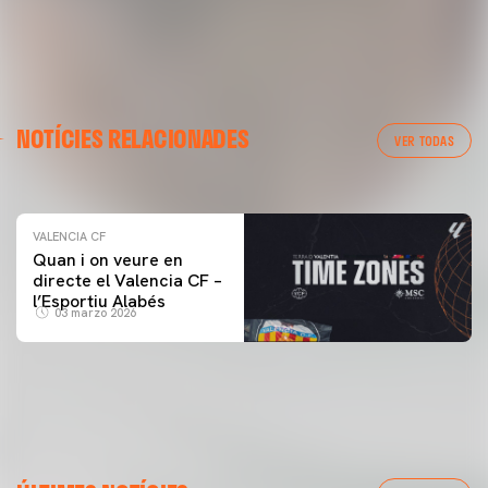
VALENCIA CF
NOTÍCIES RELACIONADES
ENTRENAMENT DEL VALENCIA CF 04/03/26
VER TODAS
04 marzo 2026
VALENCIA CF
Quan i on veure en
directe el Valencia CF –
l’Esportiu Alabés
03 marzo 2026