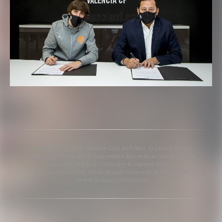
Copyright 2013-2025 Valencia Club de Futbol. Es permet l'ús del
contingut editorial de l'article sempre que es faça referència a la
seua font, a més de contindre el següent enllaç:
www.valenciacf.com. Fotografies de Lázaro de la Peña, no es
permet la seua reutilització.