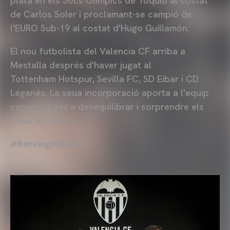
plata en els Jocs Olímpics de Tòquio al costat
de Carlos Soler i proclamant-se campió de
l'EURO Sub-19 al costat d'Hugo Guillamón.
El nou futbolista del Valencia CF arriba a
Mestalla després d'haver jugat al
Tottenham Hotspur, Sevilla FC, SD Eibar i CD
Leganés. La seua incorporació aporta a l'equip
capacitat per a desequilibrar i sorprendre els
rivals en l'atac.
#BenvingutBryan