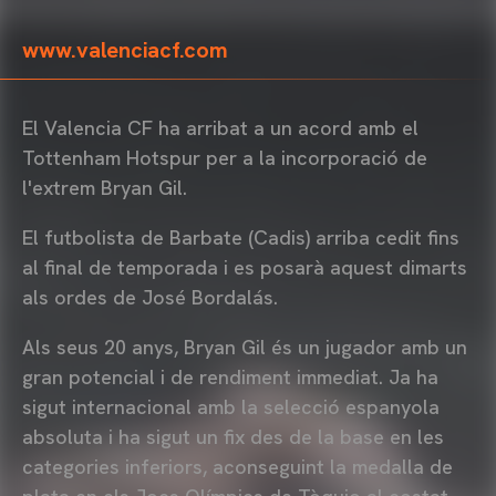
www.valenciacf.com
El Valencia CF ha arribat a un acord amb el
Tottenham Hotspur per a la incorporació de
l'extrem Bryan Gil.
El futbolista de Barbate (Cadis) arriba cedit fins
al final de temporada i es posarà aquest dimarts
als ordes de José Bordalás.
Als seus 20 anys, Bryan Gil és un jugador amb un
gran potencial i de rendiment immediat. Ja ha
sigut internacional amb la selecció espanyola
absoluta i ha sigut un fix des de la base en les
categories inferiors, aconseguint la medalla de