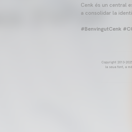
Cenk és un central es
a consolidar la ident
#BenvingutCenk #
Copyright 2013-2025 
la seua font, a m