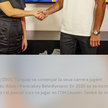
2000, Turquia) va començar la seua carrera jugant
du, Altay i Karacabey Belediyespor. En 2020 es va inco
s i el passat curs va jugar en l'OH Leuven. També és i