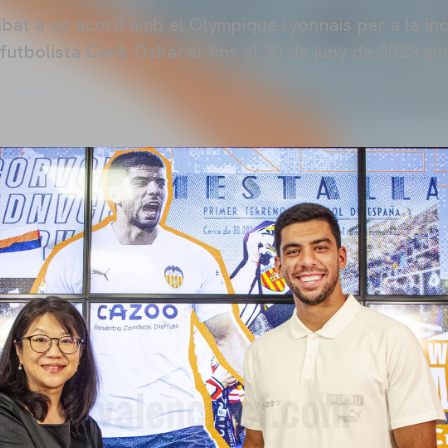
ibat a un acord amb el Olympique Lyonnais per a la in
l futbolista Cenk Özkacar fins al 30 de juny de 2023 