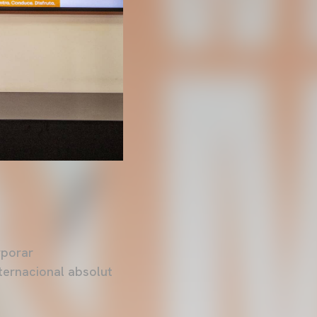
rporar
nternacional absolut