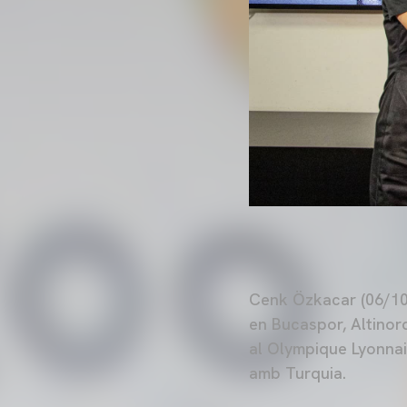
Cenk Özkacar (06/10/
en Bucaspor, Altinor
al Olympique Lyonnai
amb Turquia.