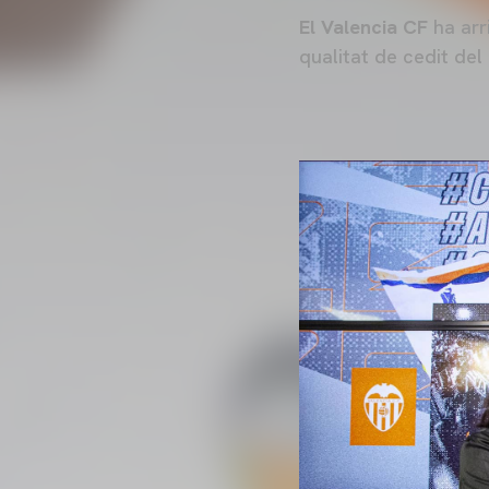
El Valencia CF
ha arr
qualitat de cedit de