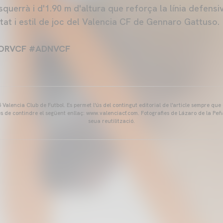
querrà i d'1.90 m d'altura que reforça la línia defensiv
itat i estil de joc del Valencia CF de Gennaro Gattuso.
CORVCF #ADNVCF
Valencia Club de Futbol. Es permet l'ús del contingut editorial de l'article sempre que
és de contindre el següent enllaç: www.valenciacf.com. Fotografies de Lázaro de la Peñ
seua reutilització.