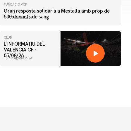
FUNDACIÓ VCF
Gran resposta solidària a Mestalla amb prop de
500 donants de sang
06 agosto 2026
CLUB
L'INFORMATIU DEL
VALENCIA CF -
05/08/26
05 agosto 2026