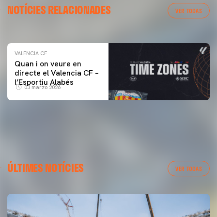
NOTÍCIES RELACIONADES
ENTRENAMENT DEL VALENCIA CF 04/03/26
VER TODAS
04 marzo 2026
VALENCIA CF
Quan i on veure en
directe el Valencia CF –
l’Esportiu Alabés
03 marzo 2026
ÚLTIMES NOTÍCIES
VER TODAS