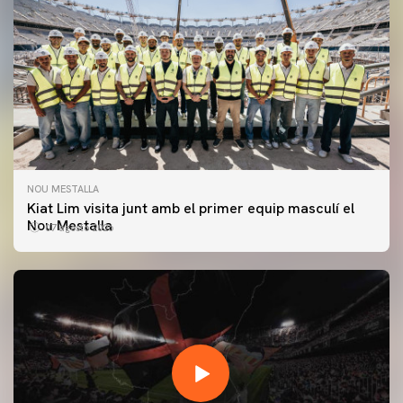
NOU MESTALLA
Kiat Lim visita junt amb el primer equip masculí el
Nou Mestalla
07 agosto 2026