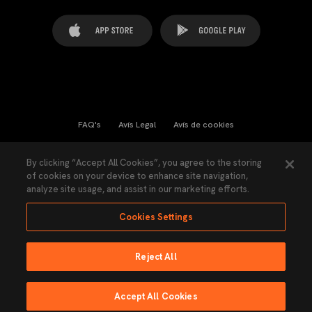
FAQ's
Avís Legal
Avís de cookies
Cookies Settings
Contactes
Premsa
By clicking “Accept All Cookies”, you agree to the storing
of cookies on your device to enhance site navigation,
Llei de Transparència
Política de Privacitat
analyze site usage, and assist in our marketing efforts.
Accessibilitat
Cookies Settings
Reject All
Ninguna parte de esta página puede ser reproducida sin el permiso del Valencia
CF © 2026 Valencia CF.
Accept All Cookies
Fet per Lobo