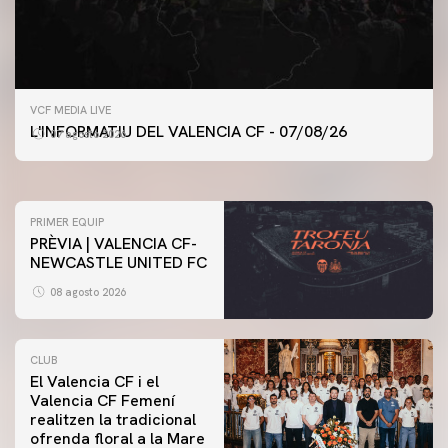
PRIMER EQUIP
VCF MEDIA LIVE
ENTRENAMENT DEL VALENCIA CF 7/8/2026
L'INFORMATIU DEL VALENCIA CF - 07/08/26
07 agosto 2026
07 agosto 2026
PRIMER EQUIP
PRÈVIA | VALENCIA CF-
NEWCASTLE UNITED FC
08 agosto 2026
CLUB
El Valencia CF i el
Valencia CF Femení
realitzen la tradicional
ofrenda floral a la Mare