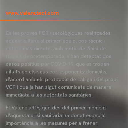
www.valenciacf.com
En les proves PCR i serològiques realitzades
aquest dilluns al primer equip, cos tècnic i
entorn més directe, amb motiu de l'inici de
treball de pretemporada, s'han detectat dos
casos positius per COVID-19, que es troben
aïllats en els seus corresponents domicilis,
d'acord amb els protocols de LaLiga i del propi
VCF i que ja han sigut comunicats de manera
immediata a les autoritats sanitàries.
El Valencia CF, que des del primer moment
d'aquesta crisi sanitària ha donat especial
importància a les mesures per a frenar