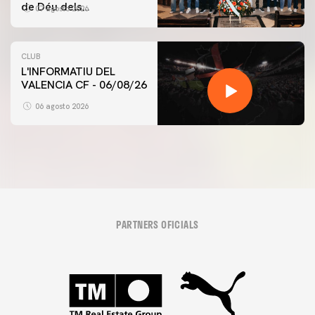
de Déu dels
07 agosto 2026
Desamparats
CLUB
L'INFORMATIU DEL
VALENCIA CF - 06/08/26
06 agosto 2026
PARTNERS OFICIALS