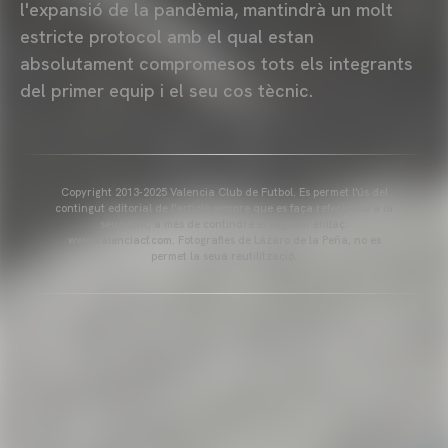
l'expansió de la pandèmia, mantindrà un molt
estricte protocol amb el qual estan
absolutament compromesos tots els integrants
del primer equip i el seu cos tècnic.
Copyright 2013-2025 Valencia Club de Futbol. Es permet l'ús del
contingut editorial de l'article sempre que es faça referència a la
seua font, a més de contindre el següent enllaç:
www.valenciacf.com. Fotografies de Lázaro de la Peña, no es
permet la seua reutilització.
VALENCIA CF