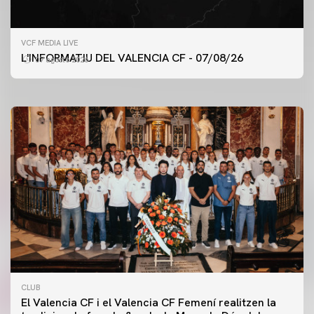
PRIMER EQUIP
VCF MEDIA LIVE
ENTRENAMENT DEL VALENCIA CF 7/8/2026
L'INFORMATIU DEL VALENCIA CF - 07/08/26
07 agosto 2026
07 agosto 2026
CLUB
El Valencia CF i el Valencia CF Femení realitzen la