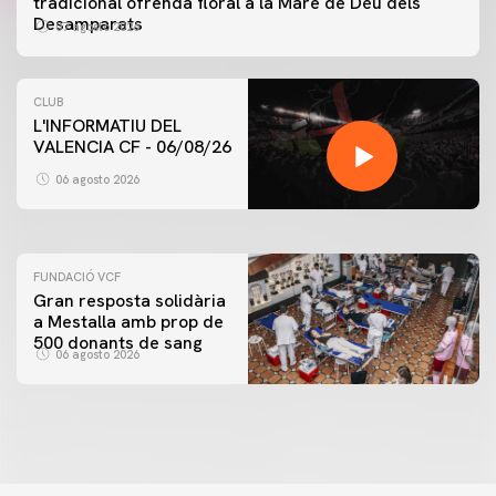
tradicional ofrenda floral a la Mare de Déu dels
Desamparats
07 agosto 2026
CLUB
L'INFORMATIU DEL
VALENCIA CF - 06/08/26
PRIMER EQUIP
ENTRENAMENT DEL VALENCIA CF 6/8/2026
06 agosto 2026
06 agosto 2026
FUNDACIÓ VCF
Gran resposta solidària
a Mestalla amb prop de
500 donants de sang
06 agosto 2026