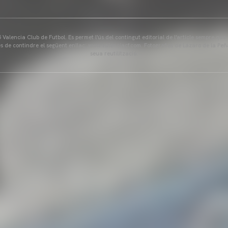
Valencia Club de Futbol. Es permet l'ús del contingut editorial de l'article sempre que
és de contindre el següent enllaç: www.valenciacf.com. Fotografies de Lázaro de la Peñ
seua reutilització.