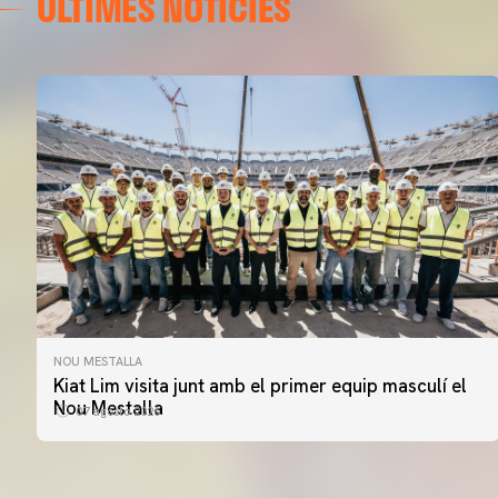
ÚLTIMES NOTÍCIES
NOU MESTALLA
Kiat Lim visita junt amb el primer equip masculí el
Nou Mestalla
07 agosto 2026