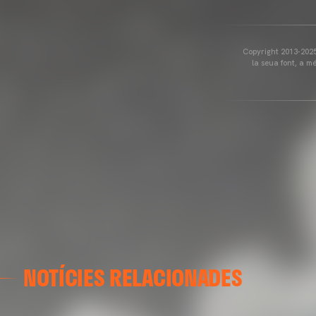
Copyright 2013-2025 
la seua font, a m
NOTÍCIES RELACIONADES
VALENCIA CF
ENTRENAMENT DEL VALENCIA CF 04/03/26
04 marzo 2026