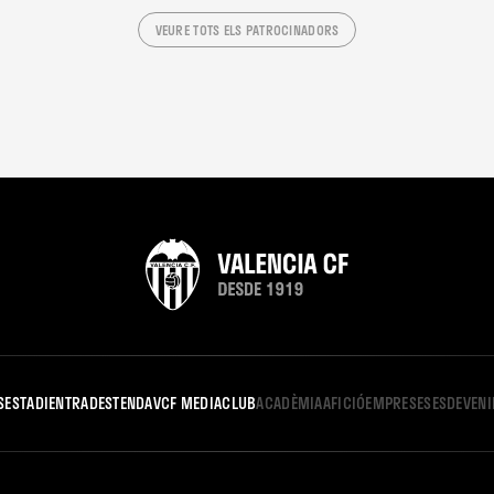
VEURE TOTS ELS PATROCINADORS
S
ESTADI
ENTRADES
TENDA
VCF MEDIA
CLUB
ACADÈMIA
AFICIÓ
EMPRESES
ESDEVEN