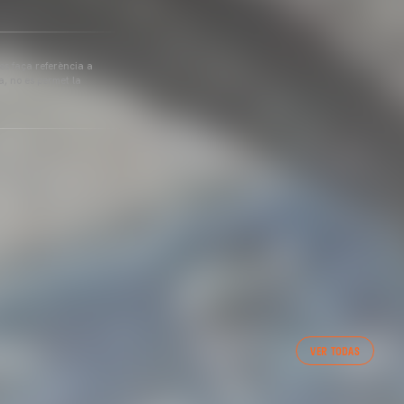
 es faça referència a
a, no es permet la
VER TODAS