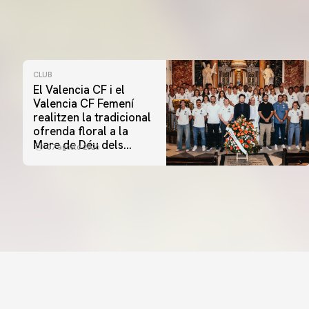
CLUB
El Valencia CF i el
Valencia CF Femení
realitzen la tradicional
ofrenda floral a la
Mare de Déu dels
07 agosto 2026
Desamparats