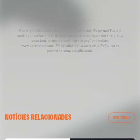
Copyright 2013-2025 Valencia Club de Futbol. Es permet l'ús del
contingut editorial de l'article sempre que es faça referència a la
seua font, a més de contindre el següent enllaç:
www.valenciacf.com. Fotografies de Lázaro de la Peña, no es
permet la seua reutilització.
VALENCIA CF
NOTÍCIES RELACIONADES
ENTRENAMENT DEL VALENCIA CF 04/03/26
VER TODAS
04 marzo 2026