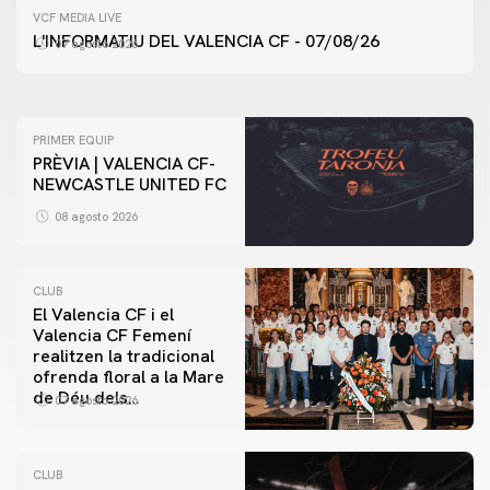
PRIMER EQUIP
VCF MEDIA LIVE
ENTRENAMENT DEL VALENCIA CF 7/8/2026
L'INFORMATIU DEL VALENCIA CF - 07/08/26
07 agosto 2026
07 agosto 2026
PRIMER EQUIP
PRÈVIA | VALENCIA CF-
NEWCASTLE UNITED FC
08 agosto 2026
CLUB
El Valencia CF i el
Valencia CF Femení
realitzen la tradicional
ofrenda floral a la Mare
de Déu dels
07 agosto 2026
Desamparats
CLUB