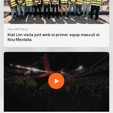
NOU MESTALLA
Kiat Lim visita junt amb el primer equip masculí el
Nou Mestalla
07 agosto 2026