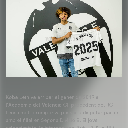
Koba Leïn va arribar al gener de 2019 a
l'Acadèmia del Valencia CF procedent del RC
Lens i molt prompte va passar a disputar partits
amb el filial en Segona Divisió B. El jove
valencianista és internacional Sub 17, Sub 18 i