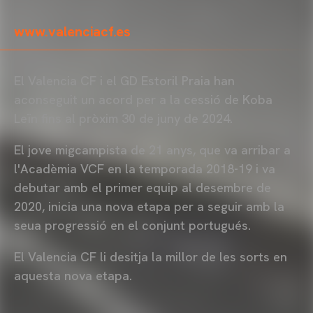
www.valenciacf.es
El Valencia CF i el GD Estoril Praia han
aconseguit un acord per a la cessió de Koba
Leïn fins al pròxim 30 de juny de 2024.
El jove migcampista de 21 anys, que va arribar a
l'Acadèmia VCF en la temporada 2018-19 i va
debutar amb el primer equip al desembre de
2020, inicia una nova etapa per a seguir amb la
seua progressió en el conjunt portugués.
El Valencia CF li desitja la millor de les sorts en
aquesta nova etapa.