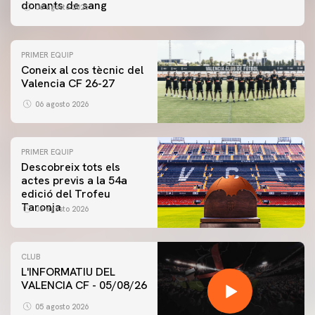
donants de sang
06 agosto 2026
PRIMER EQUIP
Coneix al cos tècnic del
Valencia CF 26-27
06 agosto 2026
PRIMER EQUIP
Descobreix tots els
actes previs a la 54a
edició del Trofeu
Taronja
06 agosto 2026
CLUB
L'INFORMATIU DEL
VALENCIA CF - 05/08/26
05 agosto 2026