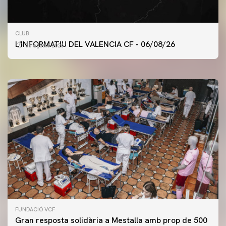
PRIMER EQUIP
CLUB
ENTRENAMENT DEL VALENCIA CF 6/8/2026
L'INFORMATIU DEL VALENCIA CF - 06/08/26
06 agosto 2026
06 agosto 2026
FUNDACIÓ VCF
Gran resposta solidària a Mestalla amb prop de 500