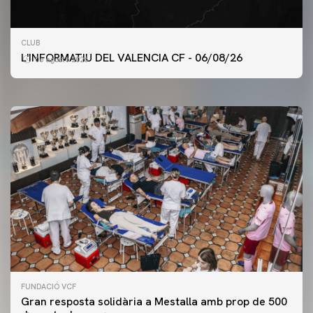
PRIMER EQUIP
CLUB
ENTRENAMENT DEL VALENCIA CF 6/8/2026
L'INFORMATIU DEL VALENCIA CF - 06/08/26
06 agosto 2026
06 agosto 2026
FUNDACIÓ VCF
Gran resposta solidària a Mestalla amb prop de 500