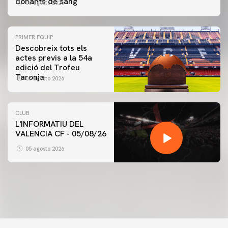
donants de sang
06 agosto 2026
PRIMER EQUIP
Descobreix tots els
actes previs a la 54a
edició del Trofeu
Taronja
06 agosto 2026
CLUB
L'INFORMATIU DEL
VALENCIA CF - 05/08/26
PRIMER EQUIP
ENTRENAMENT DEL VALENCIA CF 5/8/2026
05 agosto 2026
05 agosto 2026