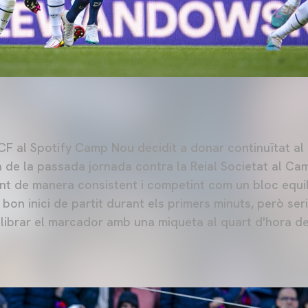
 CF al Spotify Camp Nou decidit a donar continuïtat al
ia de la passada jornada contra la Reial Societat al Ca
nt de manera consistent i competint com un bloc equili
bon inici de partit durant els primers minuts, però ser
librar el marcador amb una miqueta al quart d'hora de