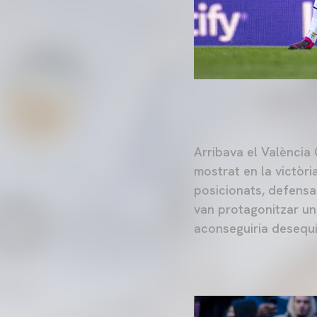
Arribava el València
mostrat en la victòr
posicionats, defensa
van protagonitzar un 
aconseguiria desequi