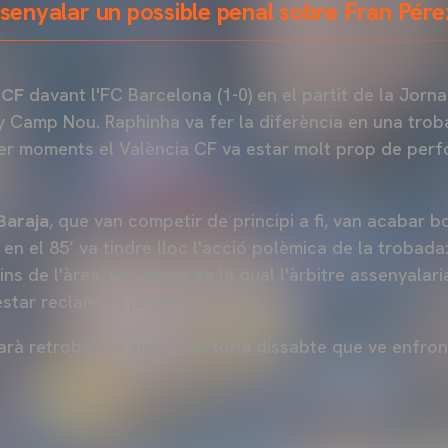
ssenyalar un possible penal sobre Fran Pérez
 CF
davant l'FC Barcelona (1-0) en el partit de la Jor
fy Camp Nou. Raphinha va fer la diferència en una tro
 per moments el València CF va estar molt prop de perf
Baraja
, que van competir de principi a fi, van acabar b
en el 85’ va tindre lloc l'acció polèmica de la trobada
ns de l'àrea, una acció en la qual l'àrbitre assenyalari
estar reclamant penal.
tarà retrobar-se amb la victòria dissabte que ve enfro