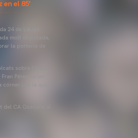
 en el 85'
nada 24 de
LaLiga
bada molt disputada,
orar la porteria de
olcats sobre l'àrea
: Fran Pérez va ser
a córner i en la qual
nt del CA Osasuna al