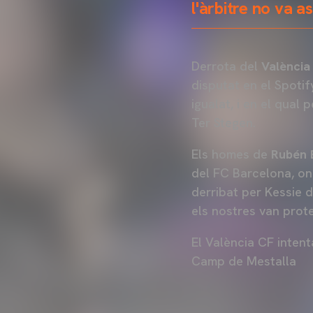
l'àrbitre no va a
Derrota del
València
disputat en el Spoti
igualat, i en el qual
Ter Stegen.
Els homes de
Rubén 
del FC Barcelona, on 
derribat per Kessie di
els nostres van prot
El València CF inten
Camp de Mestalla