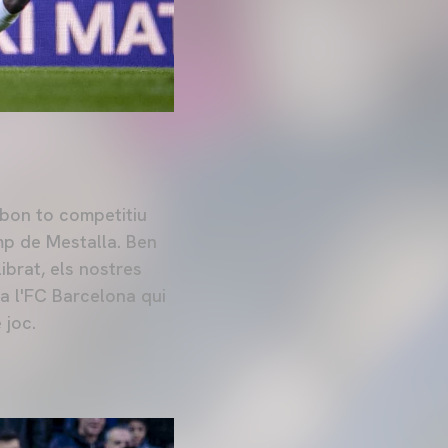
 bon to competitiu
mp de Mestalla. Ben
brat, els nostres
ia l'FC Barcelona qui
 joc.